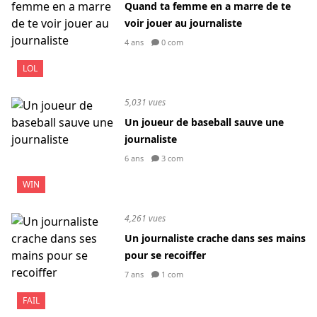
Quand ta femme en a marre de te
voir jouer au journaliste
4 ans
0 com
LOL
5,031 vues
Un joueur de baseball sauve une
journaliste
6 ans
3 com
WIN
4,261 vues
Un journaliste crache dans ses mains
pour se recoiffer
7 ans
1 com
FAIL