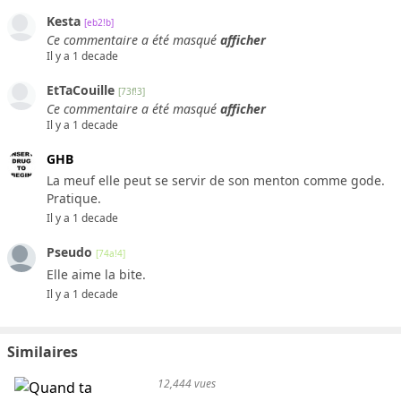
Kesta
[eb2!b]
Ce commentaire a été masqué
afficher
Il y a 1 decade
EtTaCouille
[73f!3]
Ce commentaire a été masqué
afficher
Il y a 1 decade
GHB
La meuf elle peut se servir de son menton comme gode.
Pratique.
Il y a 1 decade
Pseudo
[74a!4]
Elle aime la bite.
Il y a 1 decade
Similaires
12,444 vues