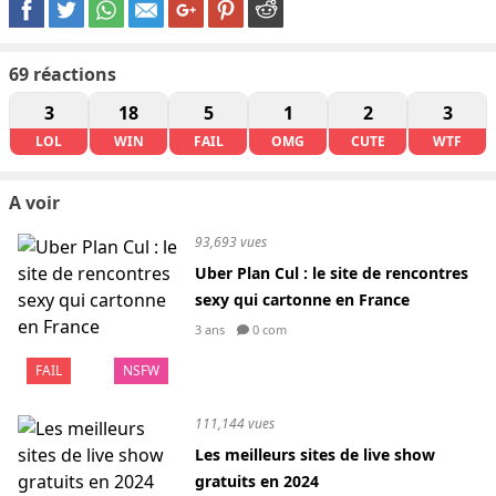
69
réactions
3
18
5
1
2
3
LOL
WIN
FAIL
OMG
CUTE
WTF
A voir
93,693 vues
Uber Plan Cul : le site de rencontres
sexy qui cartonne en France
3 ans
0 com
FAIL
NSFW
111,144 vues
Les meilleurs sites de live show
gratuits en 2024