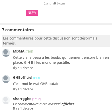
2 ans
0 com
NSFW
7 commentaires
Les commentaires pour cette discussion sont désormais
fermés.
MDMA
[73f!3]
Cette vielle peau a les boobs qui tiennent encore bien en
place, G H B files moi une pastille.
Il y a 1 decade
GHBofficiel
[bfc!f]
C'est moi le vrai GHB putain !
Il y a 1 decade
sfssrrgghe
[929!2]
Ce commentaire a été masqué
afficher
Il y a 1 decade