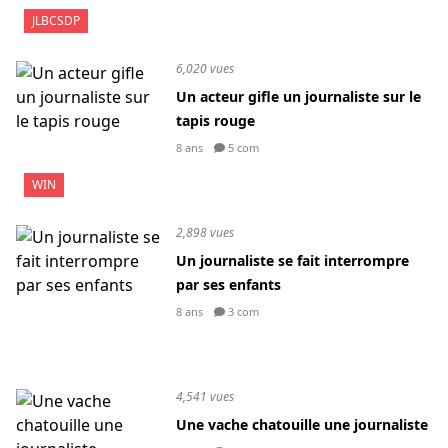
JLBCSDP
6,020 vues
Un acteur gifle un journaliste sur le
tapis rouge
8 ans
5 com
WIN
2,898 vues
Un journaliste se fait interrompre
par ses enfants
8 ans
3 com
4,541 vues
Une vache chatouille une journaliste