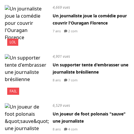
4,669 vues
Un journaliste joue la comédie pour
couvrir l'Ouragan Florence
7 ans
2 com
LOL
4,901 vues
Un supporter tente d'embrasser une
journaliste brésilienne
8 ans
7 com
FAIL
6,529 vues
Un joueur de foot polonais "sauve"
une journaliste
8 ans
4 com