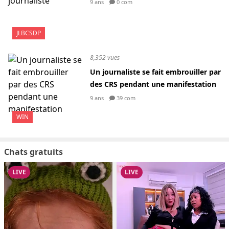
9 ans
0 com
JLBCSDP
8,352 vues
Un journaliste se fait embrouiller par
des CRS pendant une manifestation
9 ans
39 com
WIN
Chats gratuits