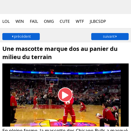
LOL
WIN
FAIL
OMG
CUTE
WTF
JLBCSDP
précédent
suivant
Une mascotte marque dos au panier du
milieu du terrain
En pleine forme, la mascotte des Chicago Bulls a marqué