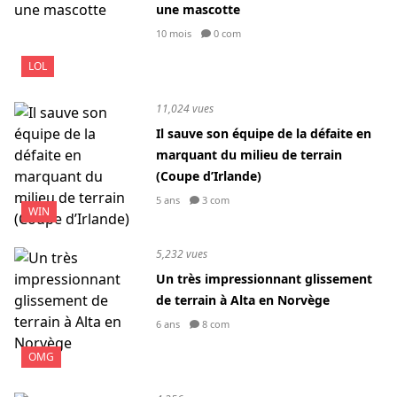
une mascotte
10 mois
0 com
LOL
11,024 vues
Il sauve son équipe de la défaite en
marquant du milieu de terrain
(Coupe d’Irlande)
5 ans
3 com
WIN
5,232 vues
Un très impressionnant glissement
de terrain à Alta en Norvège
6 ans
8 com
OMG