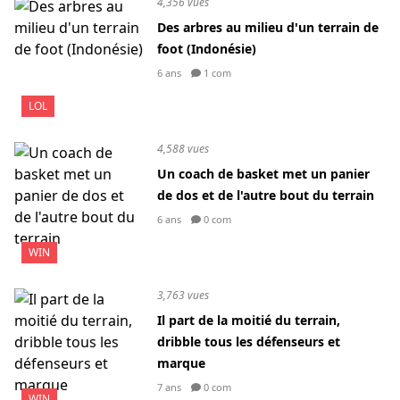
4,356 vues
Des arbres au milieu d'un terrain de
foot (Indonésie)
6 ans
1 com
LOL
4,588 vues
Un coach de basket met un panier
de dos et de l'autre bout du terrain
6 ans
0 com
WIN
3,763 vues
Il part de la moitié du terrain,
dribble tous les défenseurs et
marque
7 ans
0 com
WIN