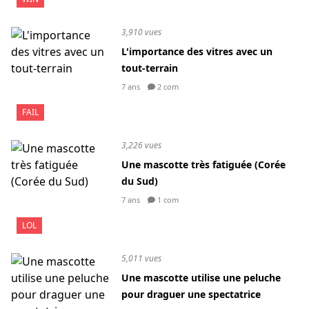
3,910 vues
L'importance des vitres avec un
tout-terrain
7 ans
2 com
FAIL
3,226 vues
Une mascotte très fatiguée (Corée
du Sud)
7 ans
1 com
LOL
5,011 vues
Une mascotte utilise une peluche
pour draguer une spectatrice