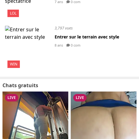
7 ans
0 com
LOL
3,797 vues
Entrer sur le terrain avec style
8 ans
0 com
WIN
Chats gratuits