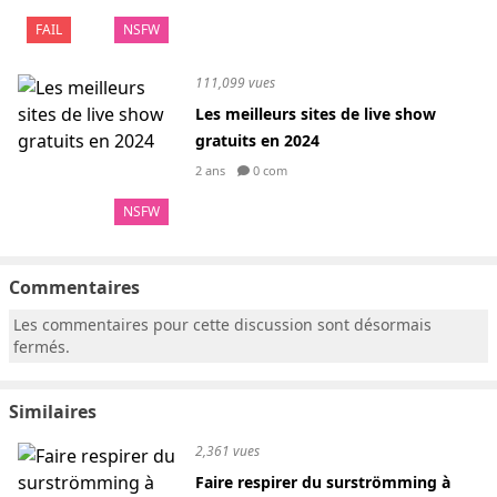
FAIL
NSFW
111,099 vues
Les meilleurs sites de live show
gratuits en 2024
2 ans
0 com
NSFW
Commentaires
Les commentaires pour cette discussion sont désormais
fermés.
Similaires
2,361 vues
Faire respirer du surströmming à