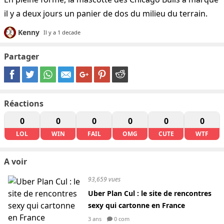
il y a deux jours un panier de dos du milieu du terrain.
Kenny
Il y a 1 decade
Partager
Réactions
0
0
0
0
0
0
LOL
WIN
FAIL
OMG
CUTE
WTF
A voir
93,659 vues
Uber Plan Cul : le site de rencontres
sexy qui cartonne en France
3 ans
0 com