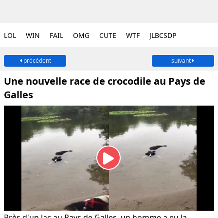
LOL
WIN
FAIL
OMG
CUTE
WTF
JLBCSDP
précédent
suivant
Une nouvelle race de crocodile au Pays de
Galles
Près d'un lac au Pays de Galles, un homme a eu la