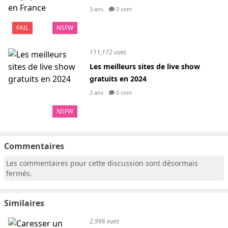
3 ans
0 com
FAIL
NSFW
111,172 vues
Les meilleurs sites de live show
gratuits en 2024
2 ans
0 com
NSFW
Commentaires
Les commentaires pour cette discussion sont désormais
fermés.
Similaires
2,996 vues