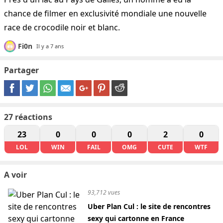
chance de filmer en exclusivité mondiale une nouvelle
race de crocodile noir et blanc.
Fi0n
Il y a 7 ans
Partager
27
réactions
23
0
0
0
2
0
LOL
WIN
FAIL
OMG
CUTE
WTF
A voir
93,712 vues
Uber Plan Cul : le site de rencontres
sexy qui cartonne en France