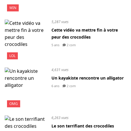
WIN
5,287 vues
Cette vidéo va mettre fin à votre
peur des crocodiles
5 ans
2 com
LOL
4,631 vues
Un kayakiste rencontre un alligator
6 ans
2 com
OMG
6,263 vues
Le son terrifiant des crocodiles