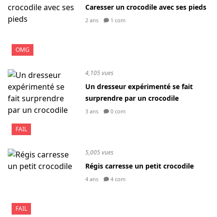
Caresser un crocodile avec ses pieds
2 ans
1 com
OMG
4,105 vues
Un dresseur expérimenté se fait
surprendre par un crocodile
3 ans
0 com
FAIL
5,005 vues
Régis carresse un petit crocodile
4 ans
4 com
FAIL