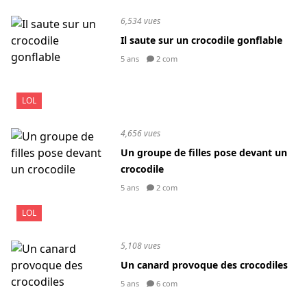
6,534 vues
Il saute sur un crocodile gonflable
5 ans
2 com
LOL
4,656 vues
Un groupe de filles pose devant un
crocodile
5 ans
2 com
LOL
5,108 vues
Un canard provoque des crocodiles
5 ans
6 com