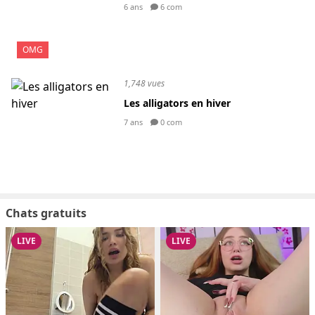
6 ans
6 com
OMG
1,748 vues
Les alligators en hiver
7 ans
0 com
Chats gratuits