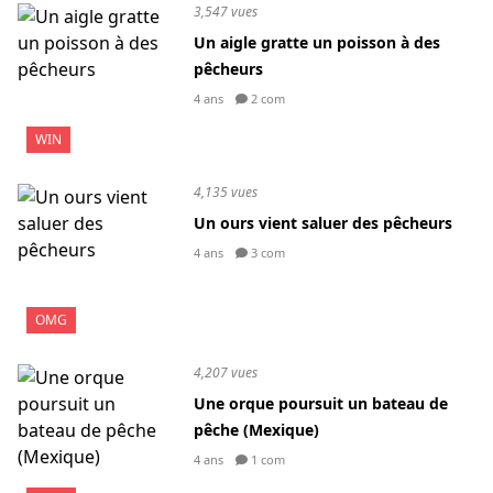
3,547 vues
Un aigle gratte un poisson à des
pêcheurs
4 ans
2 com
WIN
4,135 vues
Un ours vient saluer des pêcheurs
4 ans
3 com
OMG
4,207 vues
Une orque poursuit un bateau de
pêche (Mexique)
4 ans
1 com