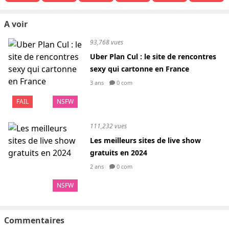
A voir
93,768 vues
Uber Plan Cul : le site de rencontres
sexy qui cartonne en France
3 ans
0 com
FAIL
NSFW
111,232 vues
Les meilleurs sites de live show
gratuits en 2024
2 ans
0 com
NSFW
Commentaires