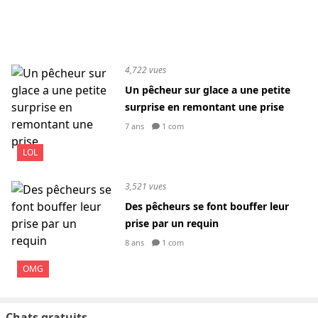
4,722 vues
Un pêcheur sur glace a une petite
surprise en remontant une prise
7 ans
1 com
LOL
3,521 vues
Des pêcheurs se font bouffer leur
prise par un requin
8 ans
1 com
OMG
Chats gratuits