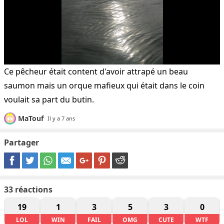
Ce pêcheur était content d'avoir attrapé un beau
saumon mais un orque mafieux qui était dans le coin
voulait sa part du butin.
MaTouf
Il y a 7 ans
Partager
33
réactions
19
1
3
5
3
0
LOL
WIN
FAIL
OMG
CUTE
WTF