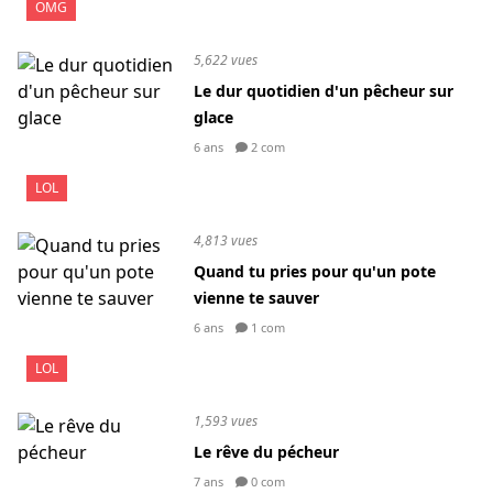
OMG
5,622 vues
Le dur quotidien d'un pêcheur sur
glace
6 ans
2 com
LOL
4,813 vues
Quand tu pries pour qu'un pote
vienne te sauver
6 ans
1 com
LOL
1,593 vues
Le rêve du pécheur
7 ans
0 com