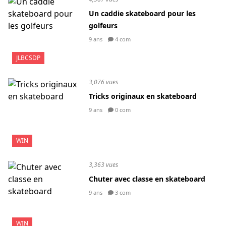
Un caddie skateboard pour les
golfeurs
9 ans
4 com
JLBCSDP
3,076 vues
Tricks originaux en skateboard
9 ans
0 com
WIN
3,363 vues
Chuter avec classe en skateboard
9 ans
3 com
WIN