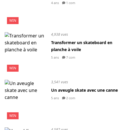
4 ans
1 com
WIN
4,938 vues
Transformer un skateboard en
planche à voile
5 ans
7 com
WIN
3,541 vues
Un aveugle skate avec une canne
5 ans
2 com
WIN
4,587 vues