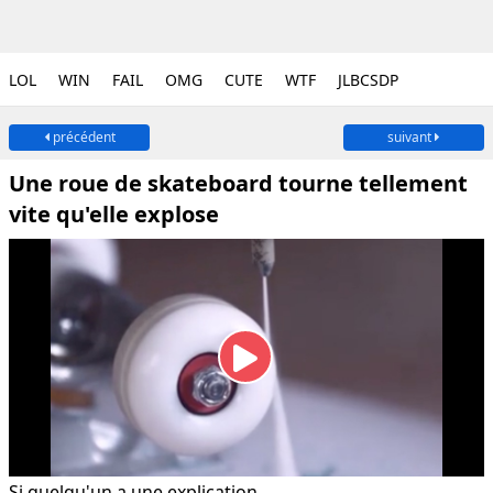
LOL
WIN
FAIL
OMG
CUTE
WTF
JLBCSDP
précédent
suivant
Une roue de skateboard tourne tellement
vite qu'elle explose
Si quelqu'un a une explication...