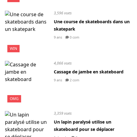
3,596 vues
Une course de skateboards dans un
skatepark
9 ans
0 com
WIN
4,066 vues
Cassage de jambe en skateboard
9 ans
2 com
OMG
3,359 vues
Un lapin paralysé utilise un
skateboard pour se déplacer