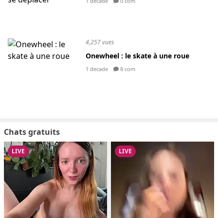
1 decade
0 com
4,257 vues
Onewheel : le skate à une roue
1 decade
8 com
Chats gratuits