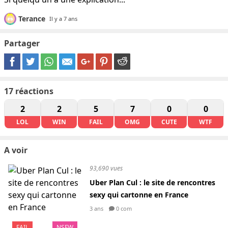
Terance
Il y a 7 ans
Partager
17
réactions
2
2
5
7
0
0
LOL
WIN
FAIL
OMG
CUTE
WTF
A voir
93,690 vues
Uber Plan Cul : le site de rencontres
sexy qui cartonne en France
3 ans
0 com
FAIL
NSFW