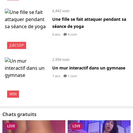
6,842 vues
Une fille se fait attaquer pendant sa
séance de yoga
6 ans
4 com
JLBCSDP
2,994 vues
Un mur interactif dans un gymnase
7 ans
1 com
WIN
Chats gratuits