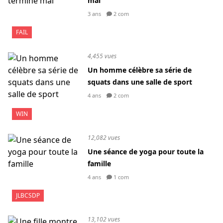
mal
3 ans
2 com
FAIL
4,455 vues
Un homme célèbre sa série de
squats dans une salle de sport
4 ans
2 com
WIN
12,082 vues
Une séance de yoga pour toute la
famille
4 ans
1 com
JLBCSDP
13,102 vues