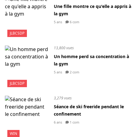
Une fille montre ce qu'elle a appris à
la gym
5 ans
6 com
JLBCSDP
13,800 vues
Un homme perd sa concentration à
la gym
5 ans
2 com
JLBCSDP
3,279 vues
Séance de ski freeride pendant le
confinement
6 ans
1 com
WIN