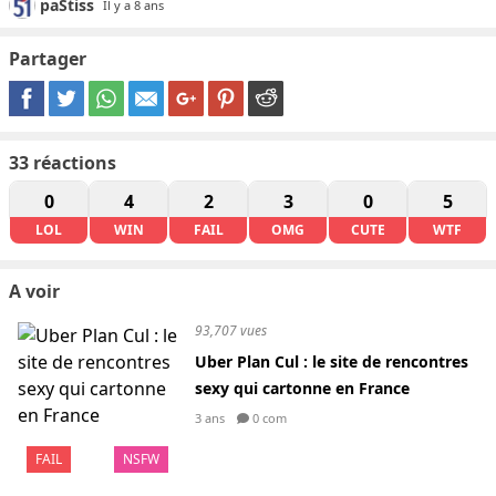
paStiss
Il y a 8 ans
Partager
33
réactions
0
4
2
3
0
5
LOL
WIN
FAIL
OMG
CUTE
WTF
A voir
93,707 vues
Uber Plan Cul : le site de rencontres
sexy qui cartonne en France
3 ans
0 com
FAIL
NSFW