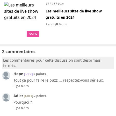
111,157 vues
Les meilleurs sites de live show
gratuits en 2024
2 ans
0 com
NSFW
2 commentaires
Les commentaires pour cette discussion sont désormais
fermés.
Hope
5 points.
[3ee!e]
Tout ça pour faire le buzz ... respectez-vous sérieux.
Il y a 8 ans
Adlez
2 points.
[610!1]
Pourquoi ?
Il y a 8 ans