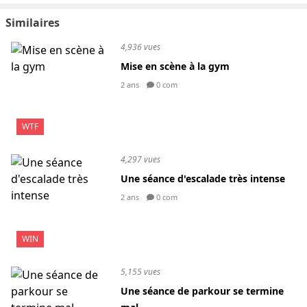
Similaires
4,936 vues
Mise en scène à la gym
2 ans
0 com
WTF
4,297 vues
Une séance d'escalade très intense
2 ans
0 com
WIN
5,155 vues
Une séance de parkour se termine