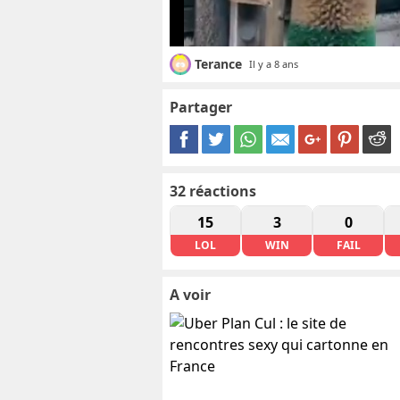
Terance
Il y a 8 ans
Partager
32
réactions
15
3
0
LOL
WIN
FAIL
A voir