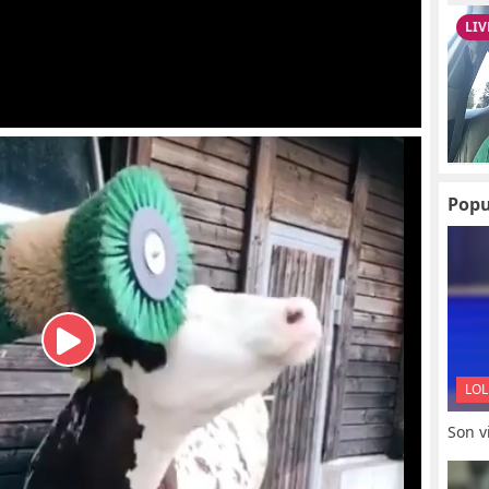
Popu
LOL
Son vi