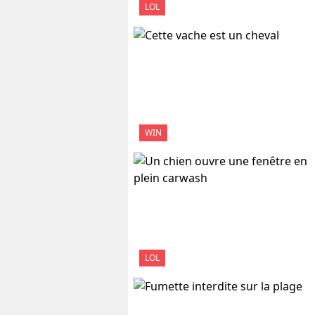
LOL
WIN
LOL