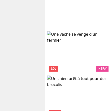
LOL
NSFW