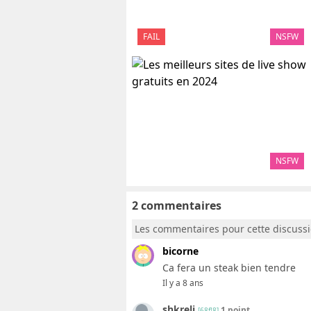
FAIL
NSFW
NSFW
2 commentaires
Les commentaires pour cette discuss
bicorne
Ca fera un steak bien tendre
Il y a 8 ans
shkreli
1 point.
[68f!8]