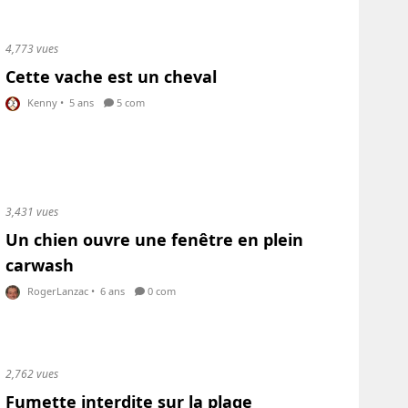
4,773 vues
Cette vache est un cheval
Kenny
•
5 ans
5 com
3,431 vues
Un chien ouvre une fenêtre en plein
carwash
RogerLanzac
•
6 ans
0 com
2,762 vues
Fumette interdite sur la plage