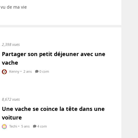
i vu de ma vie
2,398 vues
Partager son petit déjeuner avec une
vache
Kenny
•
2 ans
0 com
8,672 vues
Une vache se coince la tête dans une
voiture
Techi
•
5 ans
4 com