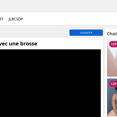
TF
JLBCSDP
suivant
Chat
avec une brosse