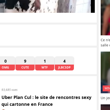
Ce n'
salle
0
9
1
4
OMG
CUTE
WTF
JLBCSDP
WI
93,685 vues
Uber Plan Cul : le site de rencontres sexy
Un je
qui cartonne en France