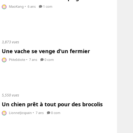
MaoKang
•
6 ans
1 com
3,873 vues
Une vache se venge d'un fermier
PtiteIdiote
•
7 ans
0 com
5,550 vues
Un chien prêt à tout pour des brocolis
LionnelJospain
•
7 ans
0 com