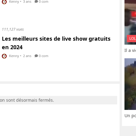
Kenny
•
3 ans
0 com
111,127 vues
Les meilleurs sites de live show gratuits
LOL
en 2024
Il a 
Kenny
•
2 ans
0 com
ion sont désormais fermés.
Un po