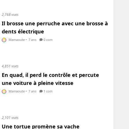
2,768 vues
Il brosse une perruche avec une brosse à
dents électrique
Mamaoute
•
7 ans
0 com
4,851 vues
En quad, il perd le contrôle et percute
une voiture à pleine vitesse
Mamaoute
•
7 ans
1 com
2,101 vues
Une tortue promène sa vache