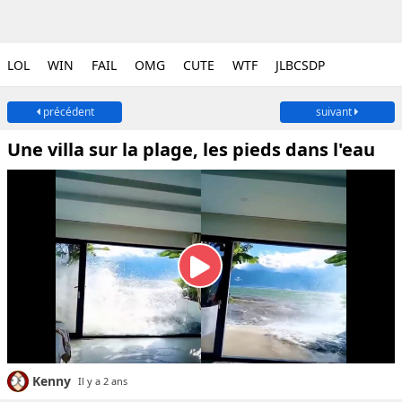
LOL
WIN
FAIL
OMG
CUTE
WTF
JLBCSDP
précédent
suivant
Une villa sur la plage, les pieds dans l'eau
Kenny
Il y a 2 ans