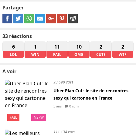
Partager
33
réactions
6
1
11
10
2
2
LOL
WIN
FAIL
OMG
CUTE
WTF
A voir
93,690 vues
Uber Plan Cul : le site de rencontres
sexy qui cartonne en France
3 ans
0 com
FAIL
NSFW
111,134 vues