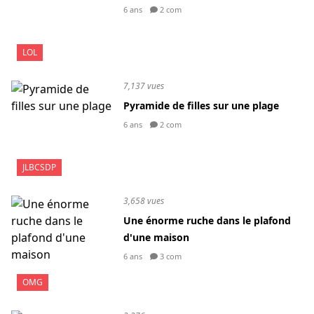
6 ans
2 com
LOL
7,137 vues
Pyramide de filles sur une plage
6 ans
2 com
JLBCSDP
3,658 vues
Une énorme ruche dans le plafond
d'une maison
6 ans
3 com
OMG