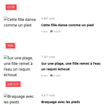
CUTE
4,801 vues
Cette fille danse comme un pied
5 ans
4 com
WIN
7,301 vues
Sur une plage, une fille remet à l'eau
un requin échoué
6 ans
6 com
JLBCSDP
4,471 vues
Braquage avec les pieds