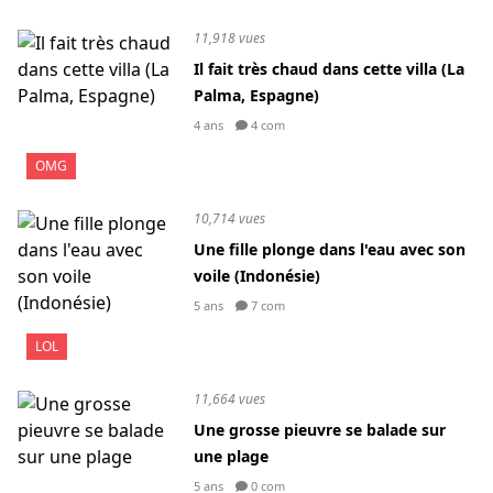
11,918 vues
Il fait très chaud dans cette villa (La
Palma, Espagne)
4 ans
4 com
OMG
10,714 vues
Une fille plonge dans l'eau avec son
voile (Indonésie)
5 ans
7 com
LOL
11,664 vues
Une grosse pieuvre se balade sur
une plage
5 ans
0 com