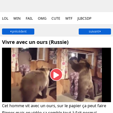
LOL
WIN
FAIL
OMG
CUTE
WTF
JLBCSDP
précédent
suivant
Vivre avec un ours (Russie)
Cet homme vit avec un ours, sur le papier ça peut faire
flipper mais en vidéo ça semble tout à fait normal...