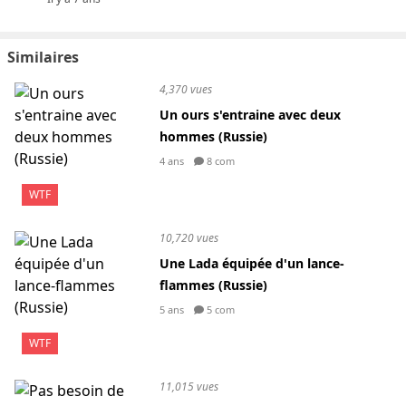
Similaires
4,370 vues
Un ours s'entraine avec deux
hommes (Russie)
4 ans
8 com
WTF
10,720 vues
Une Lada équipée d'un lance-
flammes (Russie)
5 ans
5 com
WTF
11,015 vues