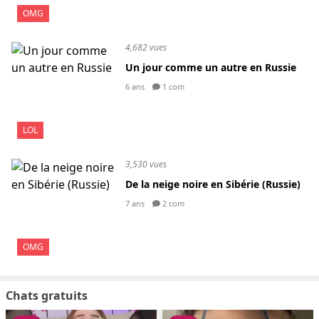
OMG
4,682 vues
Un jour comme un autre en Russie
6 ans
1 com
LOL
3,530 vues
De la neige noire en Sibérie (Russie)
7 ans
2 com
OMG
Chats gratuits