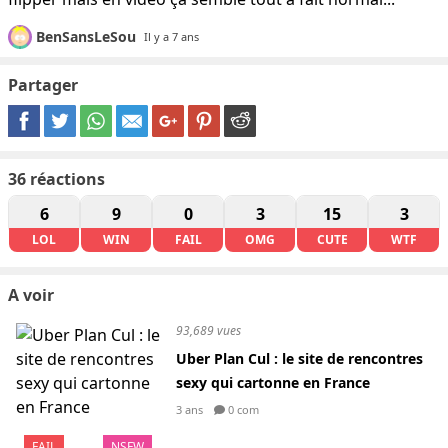
BenSansLeSou
Il y a 7 ans
Partager
36
réactions
6
9
0
3
15
3
LOL
WIN
FAIL
OMG
CUTE
WTF
A voir
93,689 vues
Uber Plan Cul : le site de rencontres
sexy qui cartonne en France
3 ans
0 com
FAIL
NSFW