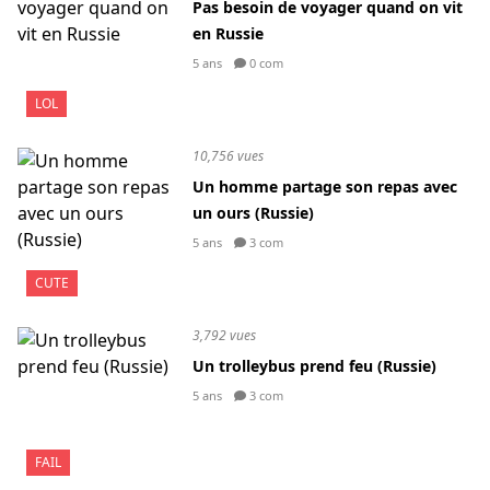
Pas besoin de voyager quand on vit
en Russie
5 ans
0 com
LOL
10,756 vues
Un homme partage son repas avec
un ours (Russie)
5 ans
3 com
CUTE
3,792 vues
Un trolleybus prend feu (Russie)
5 ans
3 com
FAIL