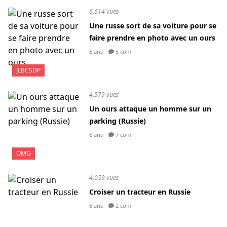
6,614 vues
Une russe sort de sa voiture pour se
faire prendre en photo avec un ours
6 ans
5 com
JLBCSDP
4,579 vues
Un ours attaque un homme sur un
parking (Russie)
6 ans
7 com
OMG
4,059 vues
Croiser un tracteur en Russie
6 ans
2 com