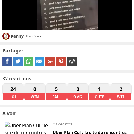
Kenny
Il y a 2 ans
Partager
32
réactions
24
0
5
0
1
2
LOL
WIN
FAIL
OMG
CUTE
WTF
A voir
93,742 vues
Uber Plan Cul : le site de rencontres