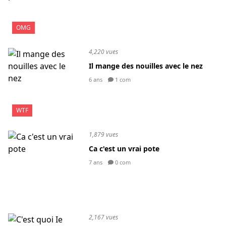
OMG
4,220 vues
Il mange des nouilles avec le nez
6 ans
1 com
WTF
1,879 vues
Ca c'est un vrai pote
7 ans
0 com
2,167 vues