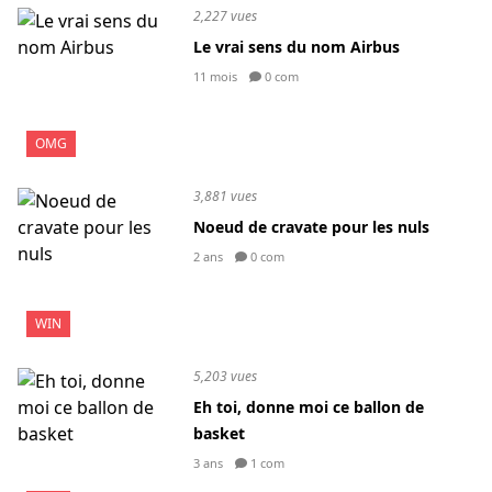
2,227 vues
Le vrai sens du nom Airbus
11 mois
0 com
OMG
3,881 vues
Noeud de cravate pour les nuls
2 ans
0 com
WIN
5,203 vues
Eh toi, donne moi ce ballon de
basket
3 ans
1 com