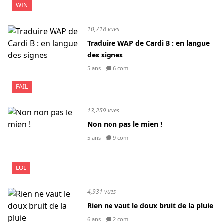
WIN
10,718 vues
Traduire WAP de Cardi B : en langue
des signes
5 ans
6 com
FAIL
13,259 vues
Non non pas le mien !
5 ans
9 com
LOL
4,931 vues
Rien ne vaut le doux bruit de la pluie
6 ans
2 com