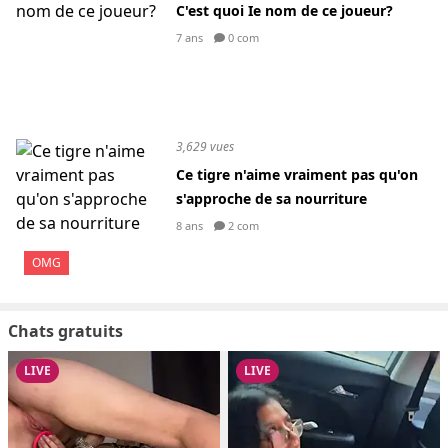
C'est quoi Ie nom de ce joueur?
7 ans
0 com
3,629 vues
Ce tigre n'aime vraiment pas qu'on
s'approche de sa nourriture
8 ans
2 com
OMG
Chats gratuits