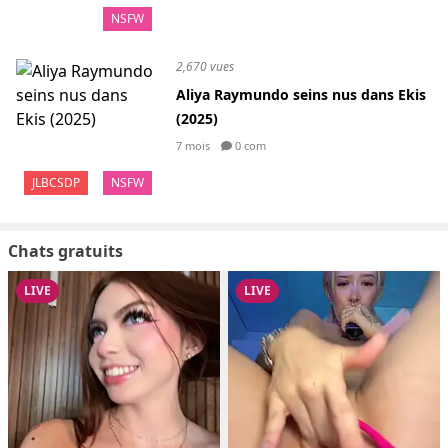
NSFW
2,670 vues
Aliya Raymundo seins nus dans Ekis
(2025)
7 mois
0 com
JLBCSDP
NSFW
Chats gratuits