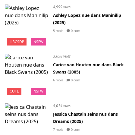
4,999 vues
Ashley Lopez nue dans Maninilip
(2025)
5 mois
0 com
JLBCSDP
NSFW
3,658 vues
Carice van Houten nue dans Black
Swans (2005)
6 mois
0 com
CUTE
NSFW
4,014 vues
Jessica Chastain seins nus dans
Dreams (2025)
7 mois
0 com