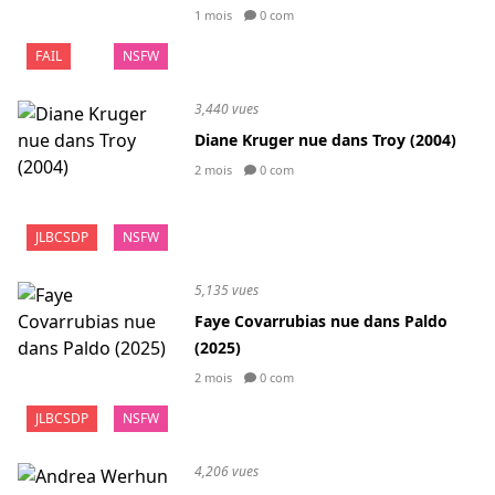
1 mois
0 com
FAIL
NSFW
3,440 vues
Diane Kruger nue dans Troy (2004)
2 mois
0 com
JLBCSDP
NSFW
5,135 vues
Faye Covarrubias nue dans Paldo
(2025)
2 mois
0 com
JLBCSDP
NSFW
4,206 vues