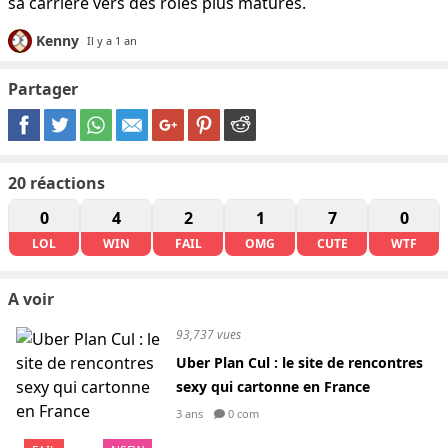
sa carrière vers des rôles plus matures.
Kenny
Il y a 1 an
Partager
20
réactions
0
4
2
1
7
0
LOL
WIN
FAIL
OMG
CUTE
WTF
A voir
93,737 vues
Uber Plan Cul : le site de rencontres
sexy qui cartonne en France
3 ans
0 com