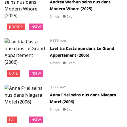
Andrea Werhun seins nus dans
Modern Whore (2025)
3 mois
0 com
JLBCSDP
NSFW
6,333 vues
Laetitia Casta nue dans Le Grand
Appartement (2006)
4 mois
0 com
CUTE
NSFW
3,172 vues
Anna Friel seins nus dans Niagara
Motel (2006)
5 mois
0 com
LOL
NSFW