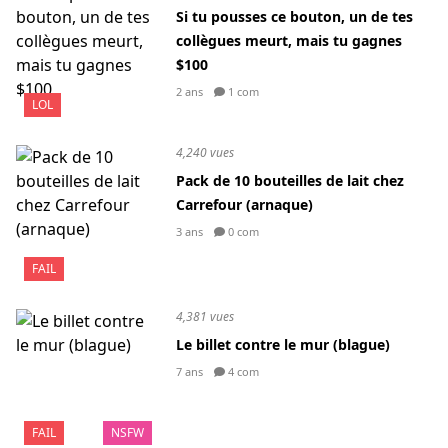
Si tu pousses ce bouton, un de tes
collègues meurt, mais tu gagnes
$100
2 ans
1 com
LOL
4,240 vues
Pack de 10 bouteilles de lait chez
Carrefour (arnaque)
3 ans
0 com
FAIL
4,381 vues
Le billet contre le mur (blague)
7 ans
4 com
FAIL
NSFW