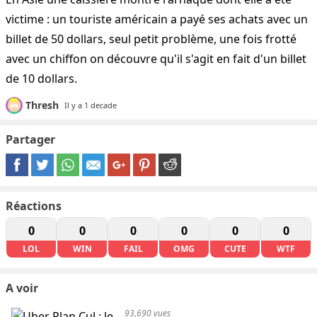
victime : un touriste américain a payé ses achats avec un
billet de 50 dollars, seul petit problème, une fois frotté
avec un chiffon on découvre qu'il s'agit en fait d'un billet
de 10 dollars.
Thresh
Il y a 1 decade
Partager
Réactions
0
0
0
0
0
0
LOL
WIN
FAIL
OMG
CUTE
WTF
A voir
93,690 vues