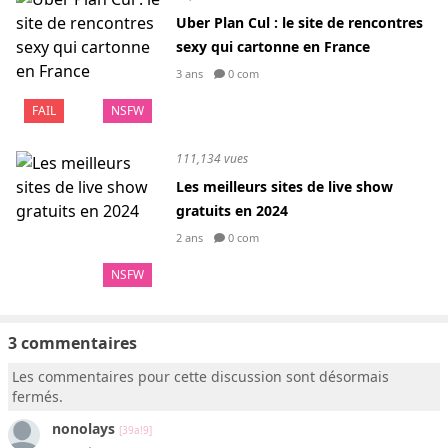
Uber Plan Cul : le site de rencontres
sexy qui cartonne en France
3 ans
0 com
FAIL
NSFW
111,134 vues
Les meilleurs sites de live show
gratuits en 2024
2 ans
0 com
NSFW
3 commentaires
Les commentaires pour cette discussion sont désormais
fermés.
nonolays
[39a!9]