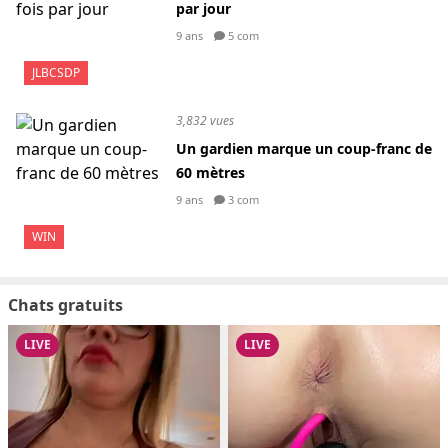
par jour
9 ans
5 com
JLBCSDP
3,832 vues
Un gardien marque un coup-franc de
60 mètres
9 ans
3 com
WIN
Chats gratuits