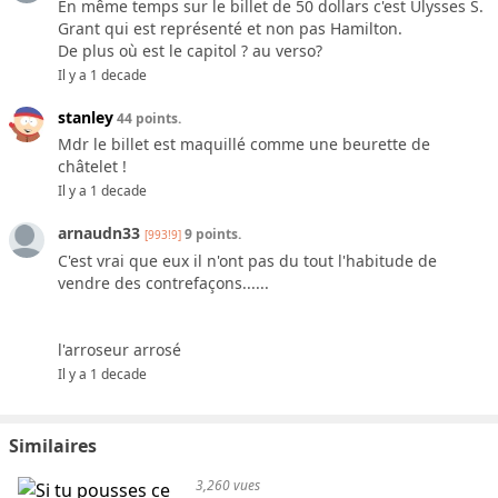
En même temps sur le billet de 50 dollars c'est Ulysses S.
Grant qui est représenté et non pas Hamilton.
De plus où est le capitol ? au verso?
Il y a 1 decade
stanley
44 points.
Mdr le billet est maquillé comme une beurette de
châtelet !
Il y a 1 decade
arnaudn33
9 points.
[993!9]
C'est vrai que eux il n'ont pas du tout l'habitude de
vendre des contrefaçons......
l'arroseur arrosé
Il y a 1 decade
Similaires
3,260 vues