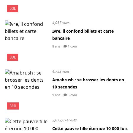
LOL
4,057 vues
Ivre, il confond billets et carte
bancaire
8 ans
1 com
LOL
4,753 vues
Amabrush : se brosser les dents en
10 secondes
9 ans
5 com
FAIL
2,072,074 vues
Cette pauvre fille éternue 10 000 fois