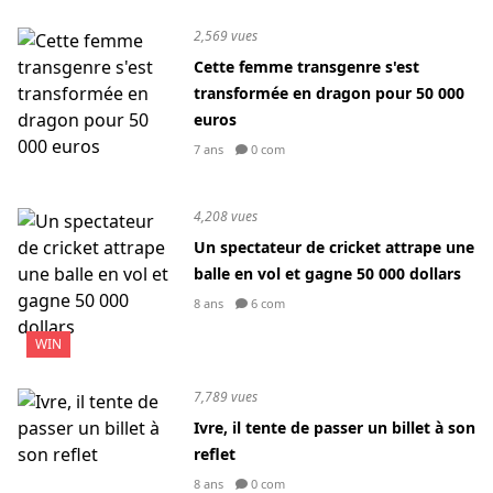
2,569 vues
Cette femme transgenre s'est
transformée en dragon pour 50 000
euros
7 ans
0 com
4,208 vues
Un spectateur de cricket attrape une
balle en vol et gagne 50 000 dollars
8 ans
6 com
WIN
7,789 vues
Ivre, il tente de passer un billet à son
reflet
8 ans
0 com