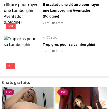
Il escalade une clôture pour rayer
une Lamborghini Aventador
(Pologne)
7 ans
3 com
FAIL
4,179 vues
Trop gros pour sa Lamborghini
8 ans
7 com
LOL
Chats gratuits