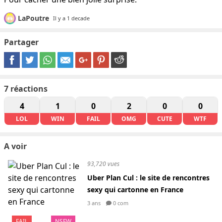
LaPoutre
Il y a 1 decade
Partager
7
réactions
4
1
0
2
0
0
LOL
WIN
FAIL
OMG
CUTE
WTF
A voir
93,720 vues
Uber Plan Cul : le site de rencontres
sexy qui cartonne en France
3 ans
0 com
FAIL
NSFW