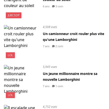
6 ans
3 com
JLBCSDP
4,508 vues
Un camionneur croit rouler plus vite
qu'une Lamborghini
7 ans
2 com
LOL
5,945 vues
Un jeune millionnaire montre sa
nouvelle Lamborghini
7 ans
1 com
LOL
4,752 vues