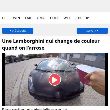
LOL
WIN
FAIL
OMG
CUTE
WTF
JLBCSDP
précédent
suivant
Une Lamborghini qui change de couleur
quand on l'arrose
Pour cacher une bien jolie surprise.