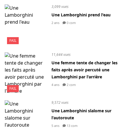
3,099 vues
Une Lamborghini prend l'eau
2 ans
0 com
FAIL
11,644 vues
Une femme tente de changer les
faits après avoir percuté une
Lamborghini par l'arrière
4 ans
2 com
FAIL
9,572 vues
Une Lamborghini slalome sur
l'autoroute
5 ans
13 com