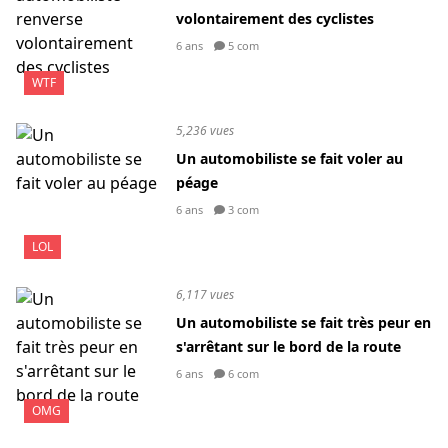
volontairement des cyclistes
6 ans
5 com
WTF
5,236 vues
Un automobiliste se fait voler au
péage
6 ans
3 com
LOL
6,117 vues
Un automobiliste se fait très peur en
s'arrêtant sur le bord de la route
6 ans
6 com
OMG