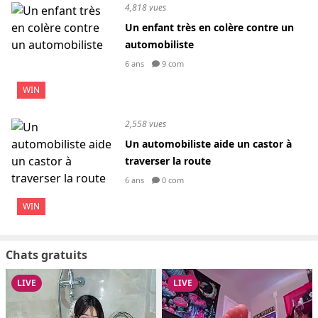
4,818 vues
Un enfant très en colère contre un
automobiliste
6 ans
9 com
WIN
2,558 vues
Un automobiliste aide un castor à
traverser la route
6 ans
0 com
WIN
Chats gratuits