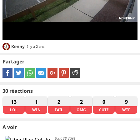
Kenny
Il y a 2 ans
Partager
30
réactions
13
1
2
2
0
9
LOL
WIN
FAIL
OMG
CUTE
WTF
A voir
93,688 vues