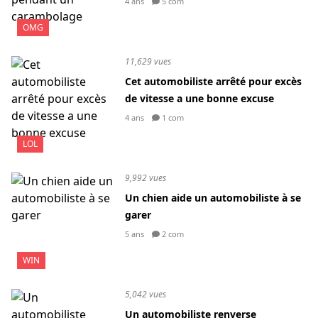
4 ans
5 com
OMG
11,629 vues
Cet automobiliste arrêté pour excès
de vitesse a une bonne excuse
4 ans
1 com
LOL
9,992 vues
Un chien aide un automobiliste à se
garer
5 ans
2 com
WIN
5,042 vues
Un automobiliste renverse