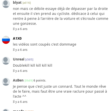
blyat
[a61!6]
non mais ce débile essaye déjà de dépasser par la droite
et ensuite il s'en prend au cycliste. dédicace à celui qui
rentre à peine à l'arrière de la voiture et s'écroule comme
une gonzesse.
Il y a 6 ans
A1X0
les vidéos sont coupés c'est dommage
Il y a 6 ans
Unreal
[c56!5]
Doublekill kill kill kill kill
Il y a 6 ans
AsBen
6 points.
[09d!9]
Je pense que c'est juste un connard. Tout le monde rêve
de le faire, mais faut être une vraie raclure pour passé à
l'acte ^^
Il y a 6 ans