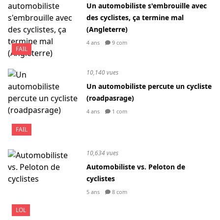
Un automobiliste s'embrouille avec
des cyclistes, ça termine mal
(Angleterre)
4 ans
9 com
FAIL
10,140 vues
Un automobiliste percute un cycliste
(roadpasrage)
4 ans
1 com
FAIL
10,634 vues
Automobiliste vs. Peloton de
cyclistes
5 ans
8 com
LOL