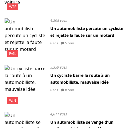
WTF
4,308 vues
Un automobiliste percute un cycliste
et rejette la faute sur un motard
6 ans
5 com
FAIL
5,359 vues
Un cycliste barre la route à un
automobiliste, mauvaise idée
6 ans
8 com
WIN
4,611 vues
Un automobiliste se venge d'un