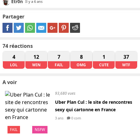
Etr0n
Il y a 6 ans
Partager
74
réactions
4
12
7
8
1
37
LOL
WIN
FAIL
OMG
CUTE
WTF
A voir
93,680 vues
Uber Plan Cul : le site de rencontres
sexy qui cartonne en France
3 ans
0 com
FAIL
NSFW