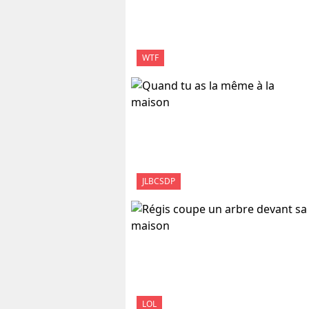
WTF
JLBCSDP
LOL