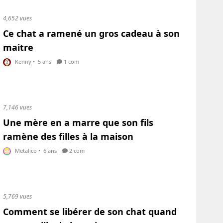
4,652 vues
Ce chat a ramené un gros cadeau à son
maitre
Kenny
•
5 ans
1 com
7,146 vues
Une mère en a marre que son fils
ramène des filles à la maison
Metalico
•
6 ans
2 com
5,769 vues
Comment se libérer de son chat quand