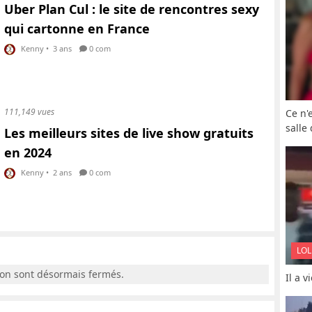
Uber Plan Cul : le site de rencontres sexy
qui cartonne en France
Kenny
•
3 ans
0 com
111,149 vues
Ce n'
salle
Les meilleurs sites de live show gratuits
en 2024
Kenny
•
2 ans
0 com
LOL
ion sont désormais fermés.
Il a 