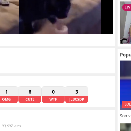
Popu
1
6
0
3
OMG
CUTE
WTF
JLBCSDP
LOL
Son vi
93,697 vues