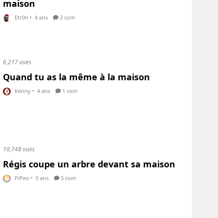
maison
Etr0n
•
4 ans
2 com
6,217 vues
Quand tu as la même à la maison
Kenny
•
4 ans
1 com
10,748 vues
Régis coupe un arbre devant sa maison
PiPeo
•
5 ans
5 com