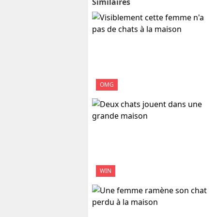
Similaires
OMG
WIN