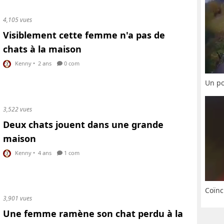
4,105 vues
Visiblement cette femme n'a pas de
chats à la maison
Kenny
•
2 ans
0 com
Un po
3,522 vues
Deux chats jouent dans une grande
maison
Kenny
•
4 ans
1 com
Coïnc
3,901 vues
Une femme ramène son chat perdu à la