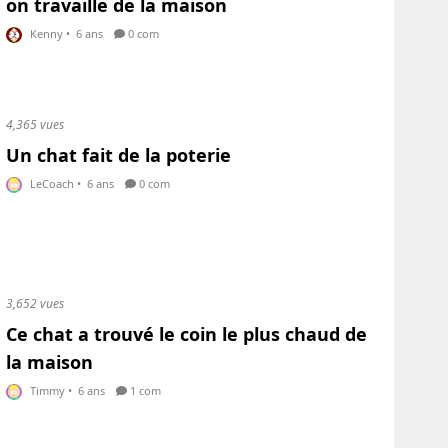
on travaille de la maison
Kenny
•
6 ans
0 com
4,365 vues
Un chat fait de la poterie
LeCoach
•
6 ans
0 com
3,652 vues
Ce chat a trouvé le coin le plus chaud de
la maison
Timmy
•
6 ans
1 com