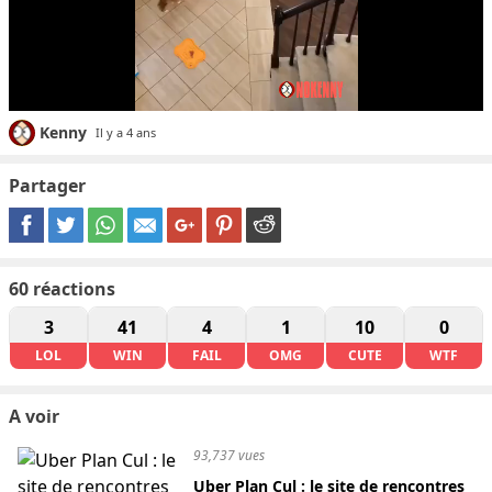
Kenny
Il y a 4 ans
Partager
60
réactions
3
41
4
1
10
0
LOL
WIN
FAIL
OMG
CUTE
WTF
A voir
93,737 vues
Uber Plan Cul : le site de rencontres