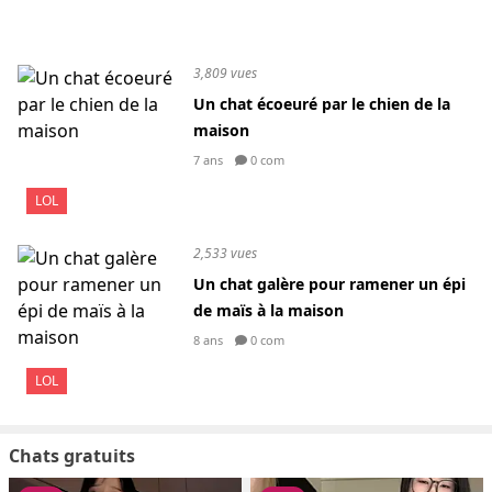
3,809 vues
Un chat écoeuré par le chien de la
maison
7 ans
0 com
LOL
2,533 vues
Un chat galère pour ramener un épi
de maïs à la maison
8 ans
0 com
LOL
Chats gratuits