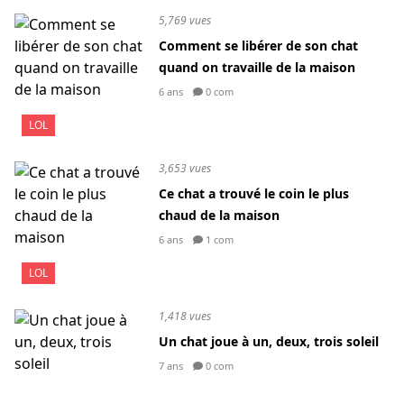
5,769 vues
Comment se libérer de son chat
quand on travaille de la maison
6 ans
0 com
LOL
3,653 vues
Ce chat a trouvé le coin le plus
chaud de la maison
6 ans
1 com
LOL
1,418 vues
Un chat joue à un, deux, trois soleil
7 ans
0 com