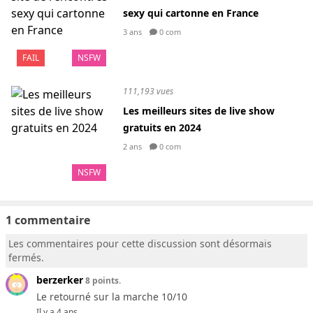
sexy qui cartonne en France
3 ans
0 com
FAIL
NSFW
111,193 vues
Les meilleurs sites de live show
gratuits en 2024
2 ans
0 com
NSFW
1 commentaire
Les commentaires pour cette discussion sont désormais
fermés.
berzerker
8 points.
Le retourné sur la marche 10/10
Il y a 4 ans