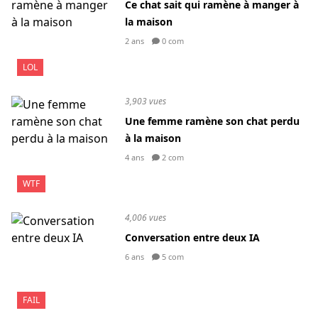
Ce chat sait qui ramène à manger à
la maison
2 ans
0 com
LOL
3,903 vues
Une femme ramène son chat perdu
à la maison
4 ans
2 com
WTF
4,006 vues
Conversation entre deux IA
6 ans
5 com
FAIL