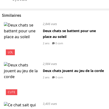
Similaires
2,846 vues
Deux chats se battent pour une
place au soleil
2 ans
0 com
LOL
2,984 vues
Deux chats jouent au jeu de la corde
2 ans
0 com
CUTE
3,405 vues