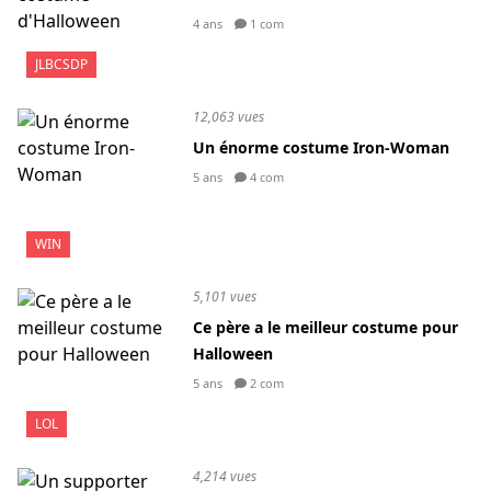
4 ans
1 com
JLBCSDP
12,063 vues
Un énorme costume Iron-Woman
5 ans
4 com
WIN
5,101 vues
Ce père a le meilleur costume pour
Halloween
5 ans
2 com
LOL
4,214 vues