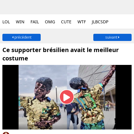
LOL
WIN
FAIL
OMG
CUTE
WTF
JLBCSDP
précédent
suivant
Ce supporter brésilien avait le meilleur
costume