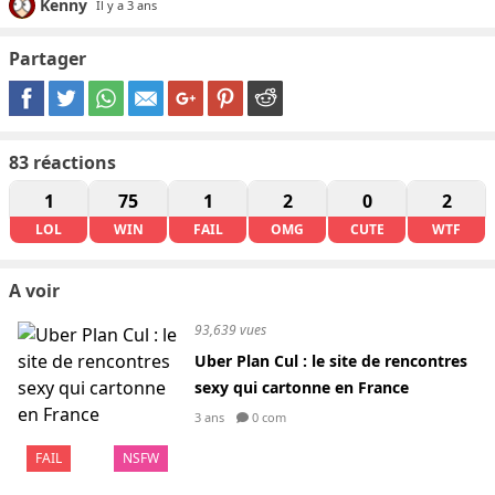
Kenny
Il y a 3 ans
Partager
83
réactions
1
75
1
2
0
2
LOL
WIN
FAIL
OMG
CUTE
WTF
A voir
93,639 vues
Uber Plan Cul : le site de rencontres
sexy qui cartonne en France
3 ans
0 com
FAIL
NSFW