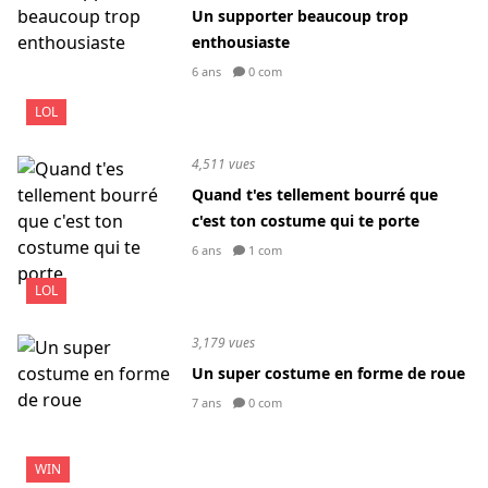
Un supporter beaucoup trop
enthousiaste
6 ans
0 com
LOL
4,511 vues
Quand t'es tellement bourré que
c'est ton costume qui te porte
6 ans
1 com
LOL
3,179 vues
Un super costume en forme de roue
7 ans
0 com
WIN