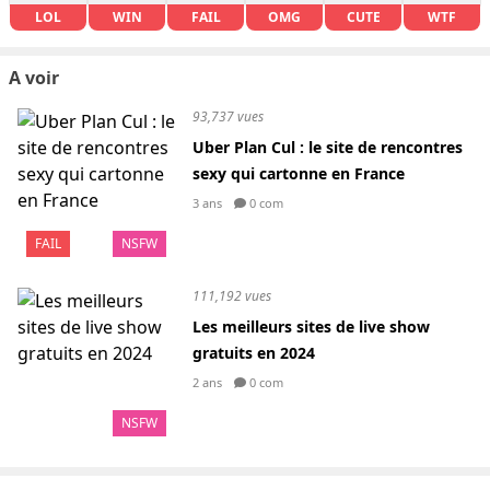
LOL
WIN
FAIL
OMG
CUTE
WTF
A voir
93,737 vues
Uber Plan Cul : le site de rencontres
sexy qui cartonne en France
3 ans
0 com
FAIL
NSFW
111,192 vues
Les meilleurs sites de live show
gratuits en 2024
2 ans
0 com
NSFW