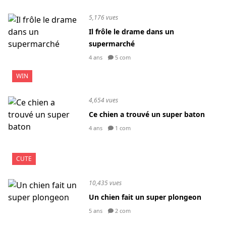
5,176 vues
Il frôle le drame dans un
supermarché
4 ans
5 com
WIN
4,654 vues
Ce chien a trouvé un super baton
4 ans
1 com
CUTE
10,435 vues
Un chien fait un super plongeon
5 ans
2 com