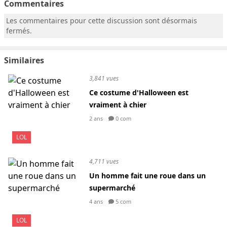
Commentaires
Les commentaires pour cette discussion sont désormais
fermés.
Similaires
3,841 vues
Ce costume d'Halloween est
vraiment à chier
2 ans
0 com
LOL
4,711 vues
Un homme fait une roue dans un
supermarché
4 ans
5 com
LOL