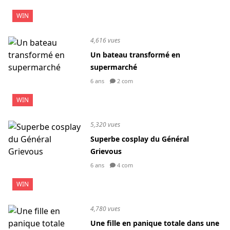
WIN
4,616 vues
Un bateau transformé en
supermarché
6 ans
2 com
WIN
5,320 vues
Superbe cosplay du Général
Grievous
6 ans
4 com
WIN
4,780 vues
Une fille en panique totale dans une