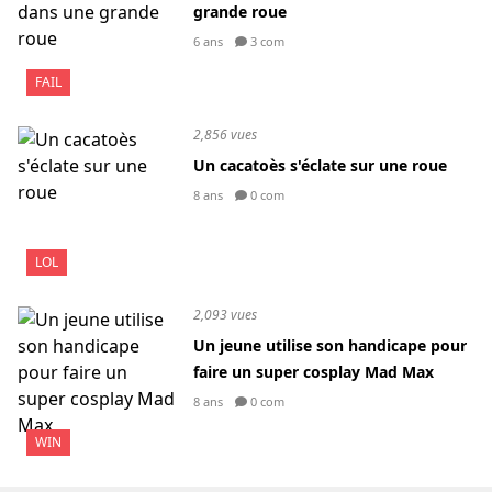
grande roue
6 ans
3 com
FAIL
2,856 vues
Un cacatoès s'éclate sur une roue
8 ans
0 com
LOL
2,093 vues
Un jeune utilise son handicape pour
faire un super cosplay Mad Max
8 ans
0 com
WIN