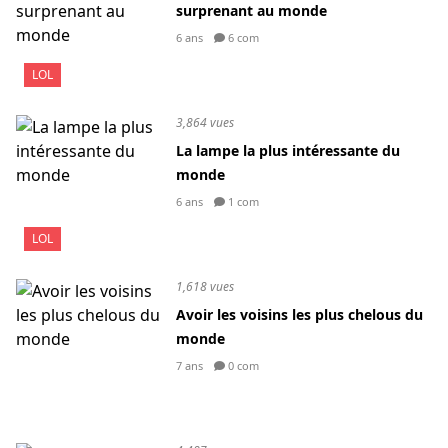
surprenant au monde
6 ans
6 com
LOL
3,864 vues
La lampe la plus intéressante du
monde
6 ans
1 com
LOL
1,618 vues
Avoir les voisins les plus chelous du
monde
7 ans
0 com