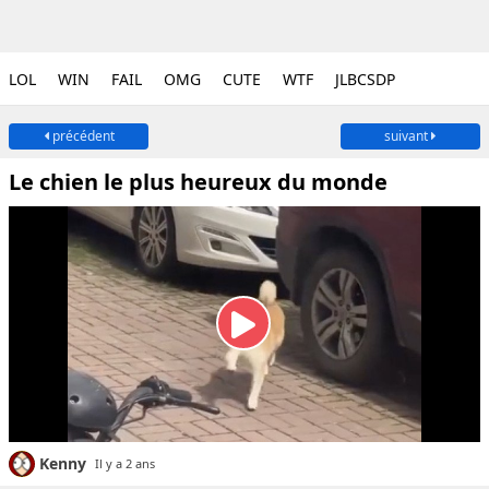
LOL
WIN
FAIL
OMG
CUTE
WTF
JLBCSDP
précédent
suivant
Le chien le plus heureux du monde
Kenny
Il y a 2 ans