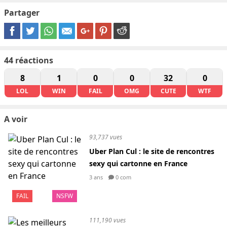
Partager
44
réactions
8
1
0
0
32
0
LOL
WIN
FAIL
OMG
CUTE
WTF
A voir
93,737 vues
Uber Plan Cul : le site de rencontres
sexy qui cartonne en France
3 ans
0 com
FAIL
NSFW
111,190 vues