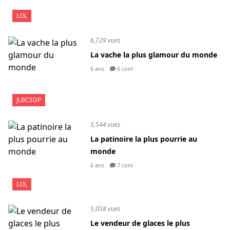
LOL
6,729 vues
La vache la plus glamour du monde
6 ans
6 com
JLBCSDP
5,544 vues
La patinoire la plus pourrie au
monde
6 ans
7 com
LOL
5,058 vues
Le vendeur de glaces le plus