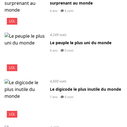
surprenant au monde
6 ans
6 com
LOL
4,249 vues
Le peuple le plus uni du monde
6 ans
0 com
LOL
4,600 vues
Le digicode le plus inutile du monde
7 ans
0 com
LOL