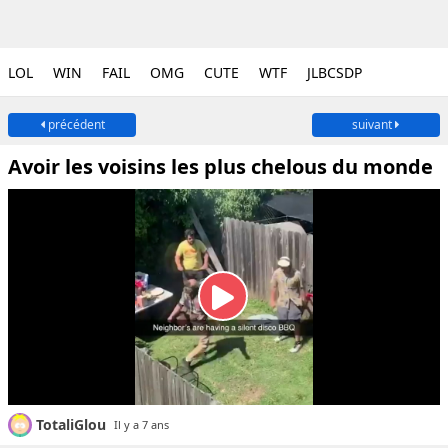
LOL
WIN
FAIL
OMG
CUTE
WTF
JLBCSDP
précédent
suivant
Avoir les voisins les plus chelous du monde
TotaliGlou
Il y a 7 ans