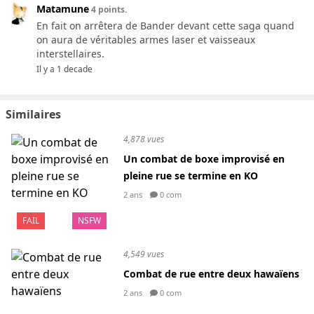
Matamune
4 points.
En fait on arrêtera de Bander devant cette saga quand
on aura de véritables armes laser et vaisseaux
interstellaires.
Il y a 1 decade
Similaires
4,878 vues
Un combat de boxe improvisé en
pleine rue se termine en KO
2 ans
0 com
FAIL
NSFW
4,549 vues
Combat de rue entre deux hawaïens
2 ans
0 com