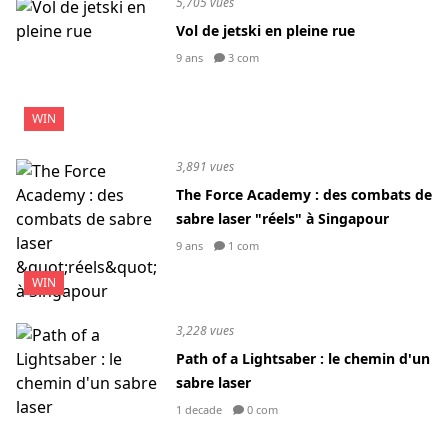
5,705 vues
Vol de jetski en pleine rue
9 ans
3 com
WIN
3,891 vues
The Force Academy : des combats de
sabre laser "réels" à Singapour
9 ans
1 com
WIN
3,228 vues
Path of a Lightsaber : le chemin d'un
sabre laser
1 decade
0 com