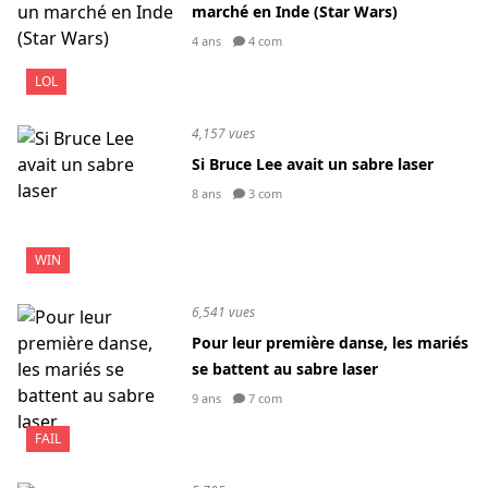
marché en Inde (Star Wars)
4 ans
4 com
LOL
4,157 vues
Si Bruce Lee avait un sabre laser
8 ans
3 com
WIN
6,541 vues
Pour leur première danse, les mariés
se battent au sabre laser
9 ans
7 com
FAIL