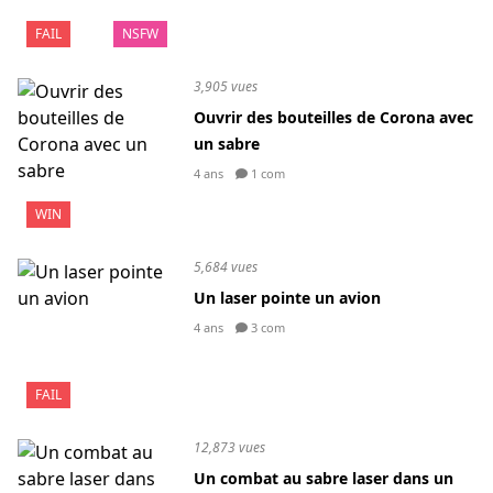
FAIL
NSFW
3,905 vues
Ouvrir des bouteilles de Corona avec
un sabre
4 ans
1 com
WIN
5,684 vues
Un laser pointe un avion
4 ans
3 com
FAIL
12,873 vues
Un combat au sabre laser dans un