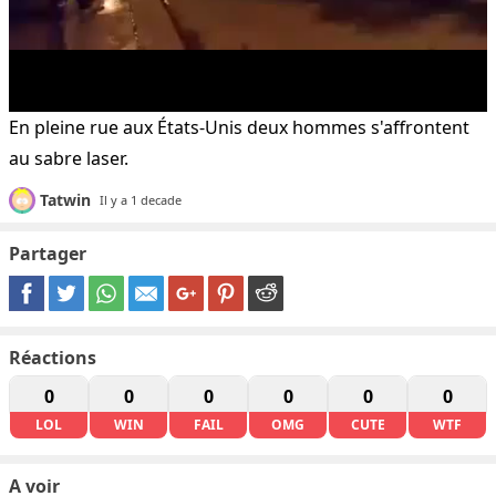
En pleine rue aux États-Unis deux hommes s'affrontent
au sabre laser.
Tatwin
Il y a 1 decade
Partager
Réactions
0
0
0
0
0
0
LOL
WIN
FAIL
OMG
CUTE
WTF
A voir