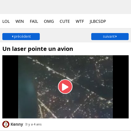
LOL
WIN
FAIL
OMG
CUTE
WTF
JLBCSDP
précédent
suivant
Un laser pointe un avion
Kenny
Il y a 4 ans