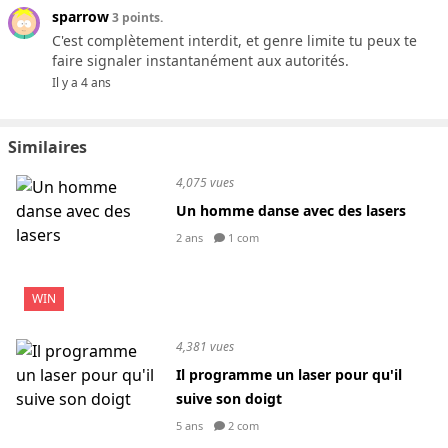
sparrow
3 points.
C'est complètement interdit, et genre limite tu peux te
faire signaler instantanément aux autorités.
Il y a 4 ans
Similaires
4,075 vues
Un homme danse avec des lasers
2 ans
1 com
WIN
4,381 vues
Il programme un laser pour qu'il
suive son doigt
5 ans
2 com