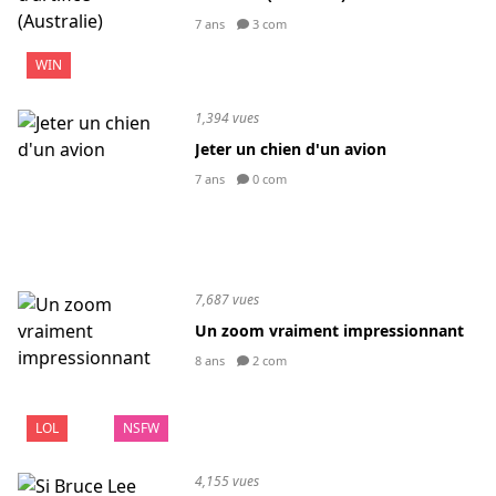
7 ans
3 com
WIN
1,394 vues
Jeter un chien d'un avion
7 ans
0 com
7,687 vues
Un zoom vraiment impressionnant
8 ans
2 com
LOL
NSFW
4,155 vues