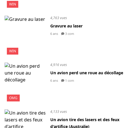
WIN
4,763 vues
Gravure au laser
6 ans
3 com
WIN
4,916 vues
Un avion perd une roue au décollage
6 ans
1 com
OMG
4,133 vues
Un avion tire des lasers et des feux
d'artifice (Australie)