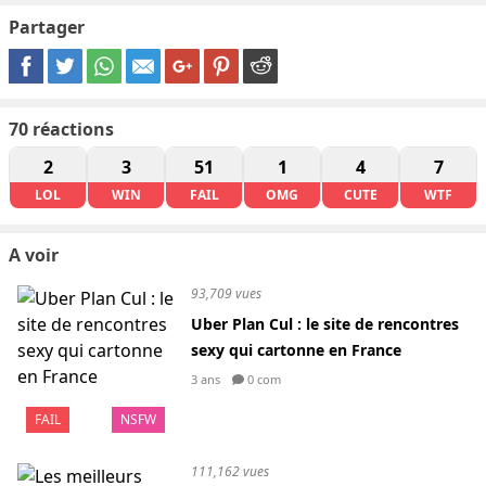
Partager
70
réactions
2
3
51
1
4
7
LOL
WIN
FAIL
OMG
CUTE
WTF
A voir
93,709 vues
Uber Plan Cul : le site de rencontres
sexy qui cartonne en France
3 ans
0 com
FAIL
NSFW
111,162 vues