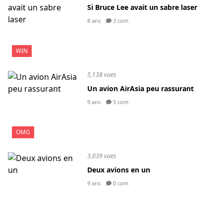
Si Bruce Lee avait un sabre laser
8 ans
3 com
WIN
5,138 vues
Un avion AirAsia peu rassurant
9 ans
5 com
OMG
3,039 vues
Deux avions en un
9 ans
0 com