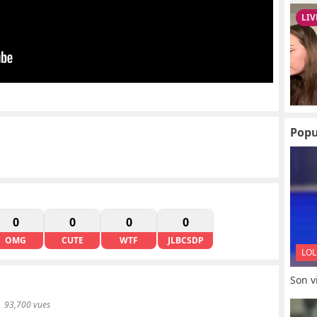
Popu
0
0
0
0
OMG
CUTE
WTF
JLBCSDP
LOL
Son vi
93,700 vues