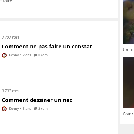
 faire!
3,703 vues
Comment ne pas faire un constat
Un po
Kenny
•
2 ans
0 com
3,737 vues
Comment dessiner un nez
Kenny
•
3 ans
2 com
Coïnc