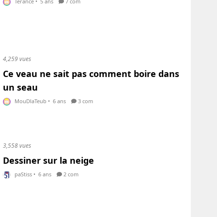
Terance
•
5 ans
7 com
4,259 vues
Ce veau ne sait pas comment boire dans
un seau
MouDlaTeub
•
6 ans
3 com
3,558 vues
Dessiner sur la neige
paStiss
•
6 ans
2 com