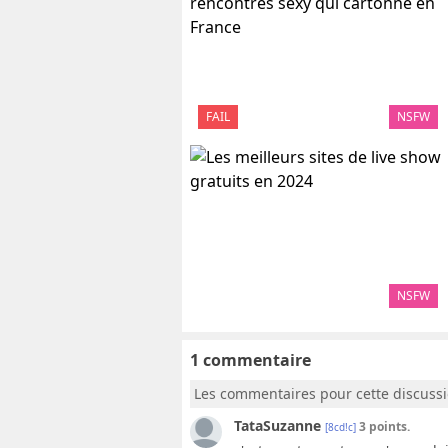
FAIL
NSFW
NSFW
1 commentaire
Les commentaires pour cette discuss
TataSuzanne
3 points.
[8cd!c]