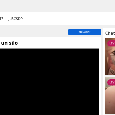
TF
JLBCSDP
suivant
Chat
un silo