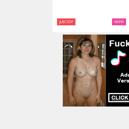
JLBCSDP
NSFW