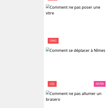
OMG
LOL
NSFW