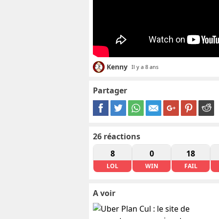
Kenny
Il y a 8 ans
Partager
26
réactions
8
0
18
LOL
WIN
FAIL
A voir