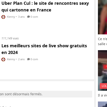
Uber Plan Cul : le site de rencontres sexy
qui cartonne en France
Kenny
•
3 ans
0 com
111,149 vues
Ce n'
salle
Les meilleurs sites de live show gratuits
en 2024
Kenny
•
2 ans
0 com
LOL
ion sont désormais fermés.
Il a 