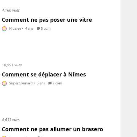
4,160 vues
Comment ne pas poser une vitre
Nidalee
•
4 ans
5 com
10,591 vues
Comment se déplacer à Nîmes
SuperConnard
•
5 ans
2 com
4,633 vues
Comment ne pas allumer un brasero