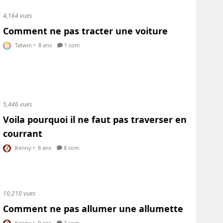
4,164 vues
Comment ne pas tracter une voiture
Tatwin
•
8 ans
1 com
5,446 vues
Voila pourquoi il ne faut pas traverser en
courrant
Kenny
•
8 ans
8 com
10,210 vues
Comment ne pas allumer une allumette
Kenny
•
9 ans
2 com