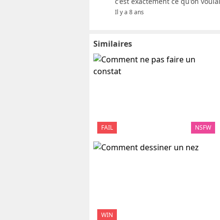
c'est exactement ce qu'on voulait
Il y a 8 ans
Similaires
FAIL
NSFW
WIN