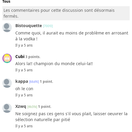
Tous
Les commentaires pour cette discussion sont désormais
fermés.
Bistouquette
[700!0]
Comme quoi, il aurait eu moins de problème en arrosant
à la vodka !
Il y a 5 ans
Cubi
3 points.
Alors la!! champion du monde celui-la!!
Il y a 5 ans
kappa
1 point.
[66d!6]
oh le con
Il y a 5 ans
Xzwq
1 point.
[4b3!b]
Ne soignez pas ces gens s'il vous plait, laisser oeuvrer la
sélection naturelle par pitié
Il y a 5 ans