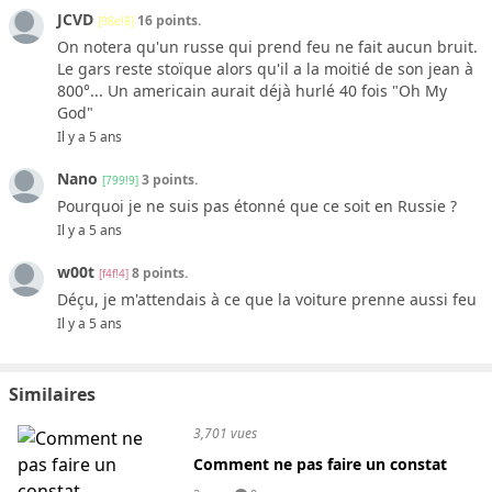
JCVD
16 points.
[98e!8]
On notera qu'un russe qui prend feu ne fait aucun bruit.
Le gars reste stoïque alors qu'il a la moitié de son jean à
800°... Un americain aurait déjà hurlé 40 fois "Oh My
God"
Il y a 5 ans
Nano
3 points.
[799!9]
Pourquoi je ne suis pas étonné que ce soit en Russie ?
Il y a 5 ans
w00t
8 points.
[f4f!4]
Déçu, je m'attendais à ce que la voiture prenne aussi feu
Il y a 5 ans
Similaires
3,701 vues
Comment ne pas faire un constat