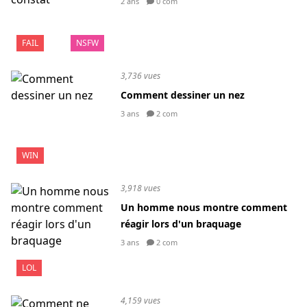
2 ans
0 com
FAIL
NSFW
3,736 vues
Comment dessiner un nez
3 ans
2 com
WIN
3,918 vues
Un homme nous montre comment
réagir lors d'un braquage
3 ans
2 com
LOL
4,159 vues