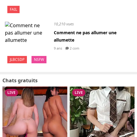
FAIL
10,210 vues
Comment ne pas allumer une
allumette
9 ans
2 com
JLBCSDP
NSFW
Chats gratuits