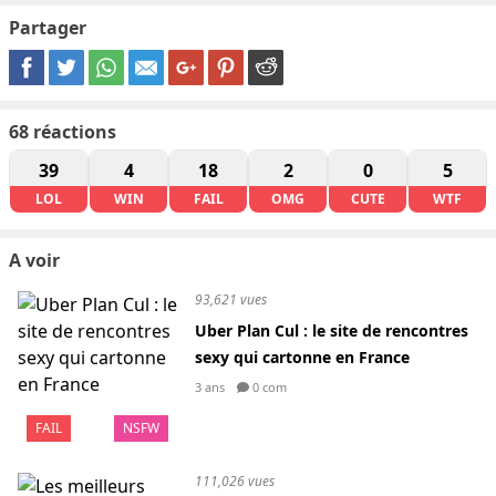
Partager
68
réactions
39
4
18
2
0
5
LOL
WIN
FAIL
OMG
CUTE
WTF
A voir
93,621 vues
Uber Plan Cul : le site de rencontres
sexy qui cartonne en France
3 ans
0 com
FAIL
NSFW
111,026 vues