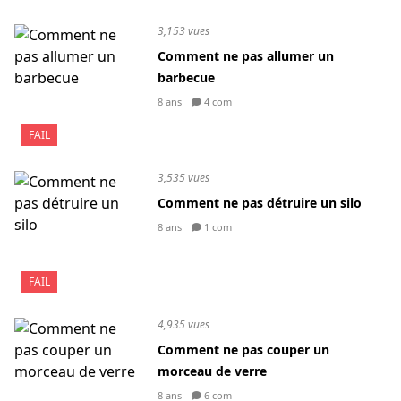
3,153 vues
Comment ne pas allumer un
barbecue
8 ans
4 com
FAIL
3,535 vues
Comment ne pas détruire un silo
8 ans
1 com
FAIL
4,935 vues
Comment ne pas couper un
morceau de verre
8 ans
6 com