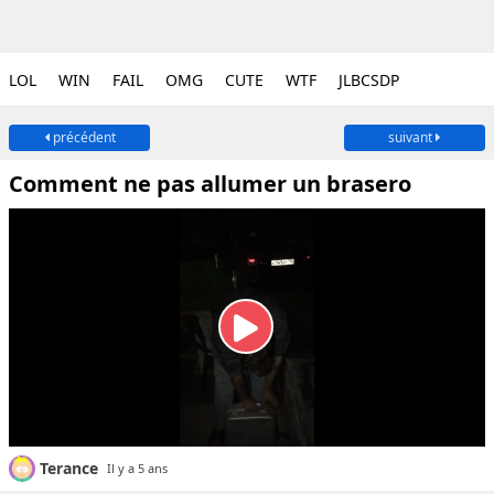
LOL
WIN
FAIL
OMG
CUTE
WTF
JLBCSDP
précédent
suivant
Comment ne pas allumer un brasero
Terance
Il y a 5 ans