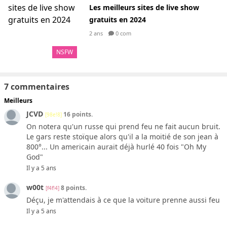
Les meilleurs sites de live show
gratuits en 2024
2 ans
0 com
NSFW
7 commentaires
Meilleurs
JCVD
16 points.
[98e!8]
On notera qu'un russe qui prend feu ne fait aucun bruit.
Le gars reste stoïque alors qu'il a la moitié de son jean à
800°... Un americain aurait déjà hurlé 40 fois "Oh My
God"
Il y a 5 ans
w00t
8 points.
[f4f!4]
Déçu, je m'attendais à ce que la voiture prenne aussi feu
Il y a 5 ans