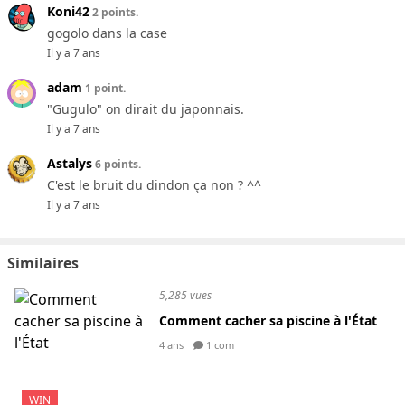
Koni42
2 points.
gogolo dans la case
Il y a 7 ans
adam
1 point.
"Gugulo" on dirait du japonnais.
Il y a 7 ans
Astalys
6 points.
C'est le bruit du dindon ça non ? ^^
Il y a 7 ans
Similaires
5,285 vues
Comment cacher sa piscine à l'État
4 ans
1 com
WIN