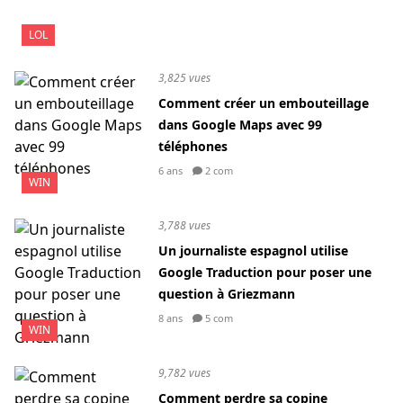
LOL
3,825 vues
Comment créer un embouteillage
dans Google Maps avec 99
téléphones
6 ans
2 com
WIN
3,788 vues
Un journaliste espagnol utilise
Google Traduction pour poser une
question à Griezmann
8 ans
5 com
WIN
9,782 vues
Comment perdre sa copine