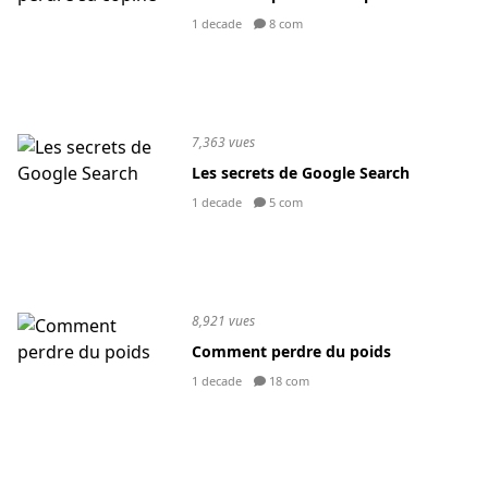
1 decade
8 com
7,363 vues
Les secrets de Google Search
1 decade
5 com
8,921 vues
Comment perdre du poids
1 decade
18 com