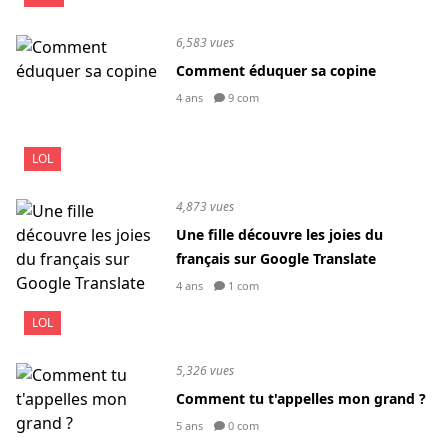
6,583 vues
Comment éduquer sa copine
4 ans
9 com
LOL
4,873 vues
Une fille découvre les joies du
français sur Google Translate
4 ans
1 com
LOL
5,326 vues
Comment tu t'appelles mon grand ?
5 ans
0 com