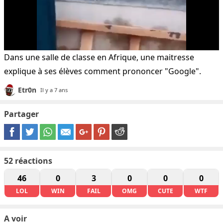
Dans une salle de classe en Afrique, une maitresse
explique à ses élèves comment prononcer "Google".
Etr0n
Il y a 7 ans
Partager
52
réactions
46
0
3
0
0
0
LOL
WIN
FAIL
OMG
CUTE
WTF
A voir