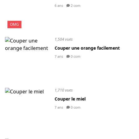
6 ans
2 com
OMG
1,504 vues
Couper une orange facilement
7 ans
0 com
1,710 vues
Couper le miel
7 ans
0 com