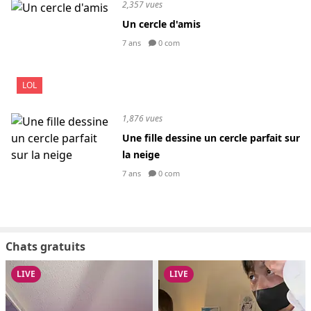
2,357 vues
Un cercle d'amis
7 ans
0 com
LOL
1,876 vues
Une fille dessine un cercle parfait sur
la neige
7 ans
0 com
Chats gratuits