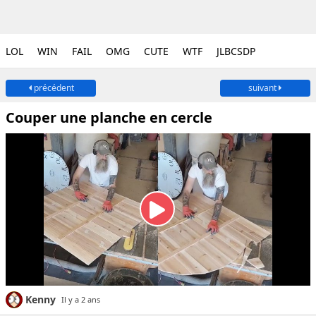
LOL
WIN
FAIL
OMG
CUTE
WTF
JLBCSDP
précédent
suivant
Couper une planche en cercle
Kenny
Il y a 2 ans