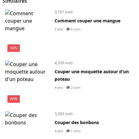
Similaires
3,101 vues
Comment couper une mangue
2 ans
0 com
WIN
4,336 vues
Couper une moquette autour d'un
poteau
4 ans
2 com
WIN
5,095 vues
Couper des bonbons
4 ans
1 com