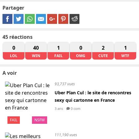
Partager
45
réactions
0
40
1
0
2
1
LOL
WIN
FAIL
OMG
CUTE
WTF
A voir
93,737 vues
Uber Plan Cul : le site de rencontres
sexy qui cartonne en France
3 ans
0 com
FAIL
NSFW
111,190 vues