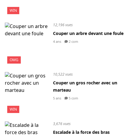
WIN
12,196 vues
Couper un arbre devant une foule
4 ans
2 com
OMG
10,522 vues
Couper un gros rocher avec un
marteau
5 ans
5 com
WIN
3,676 vues
Escalade à la force des bras