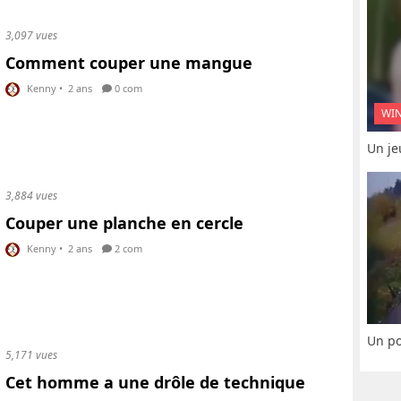
3,097 vues
Comment couper une mangue
Kenny
•
2 ans
0 com
WI
Un je
3,884 vues
Couper une planche en cercle
Kenny
•
2 ans
2 com
Un po
5,171 vues
Cet homme a une drôle de technique