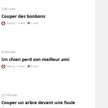
5,091 vues
Couper des bonbons
Kenny
•
4 ans
1 com
4,566 vues
Un chien perd son meilleur ami
Kenny
•
4 ans
6 com
12,193 vues
Couper un arbre devant une foule