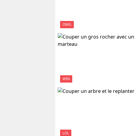
OMG
WIN
LOL