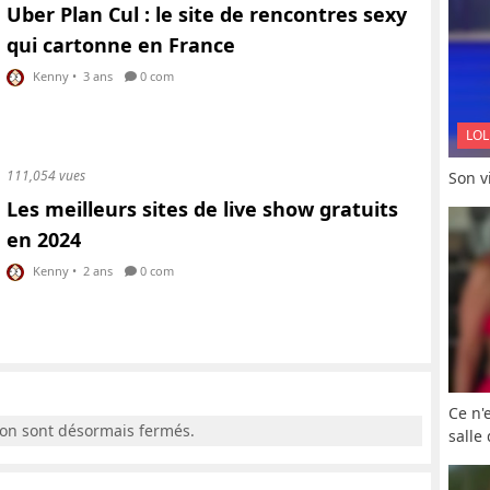
Uber Plan Cul : le site de rencontres sexy
qui cartonne en France
Kenny
•
3 ans
0 com
LOL
111,054 vues
Son vi
Les meilleurs sites de live show gratuits
en 2024
Kenny
•
2 ans
0 com
Ce n'
ion sont désormais fermés.
salle