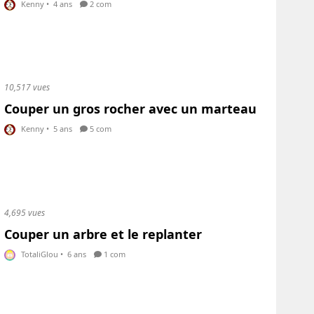
Kenny
•
4 ans
2 com
10,517 vues
Couper un gros rocher avec un marteau
Kenny
•
5 ans
5 com
4,695 vues
Couper un arbre et le replanter
TotaliGlou
•
6 ans
1 com