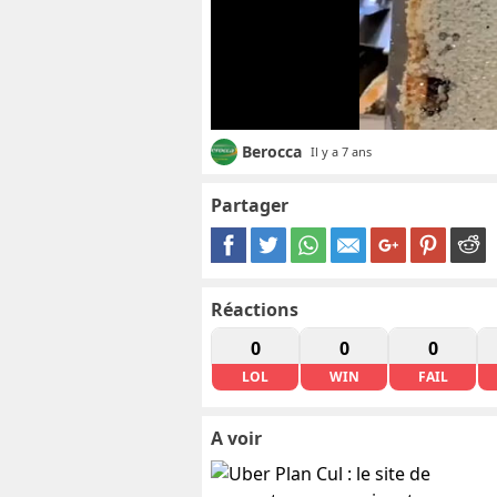
Berocca
Il y a 7 ans
Partager
Réactions
0
0
0
LOL
WIN
FAIL
A voir