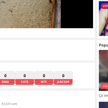
Popu
0
0
0
0
OMG
CUTE
WTF
JLBCSDP
LOL
Ça se
93,635 vues