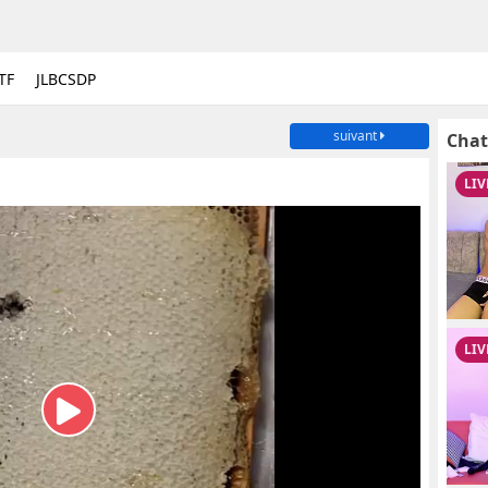
TF
JLBCSDP
suivant
Chat