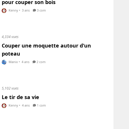
pour couper son bois
Kenny
•
3 ans
3 com
4,334 vues
Couper une moquette autour d'un
poteau
Manix
•
4 ans
2 com
5,102 vues
Le tir de sa vie
Kenny
•
4 ans
1 com