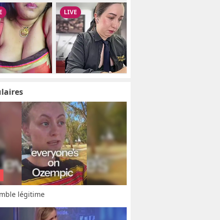
laires
mble légitime