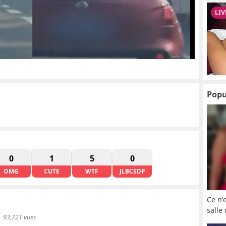
Popu
0
1
5
0
OMG
CUTE
WTF
JLBCSDP
Ce n'
salle
93,721 vues