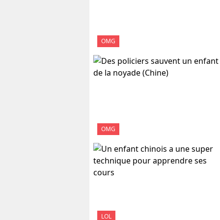
OMG
OMG
LOL