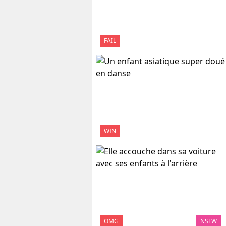
FAIL
WIN
OMG
NSFW