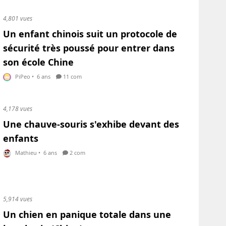
4,801 vues
Un enfant chinois suit un protocole de
sécurité très poussé pour entrer dans
son école Chine
PiPeo
•
6 ans
11 com
4,178 vues
Une chauve-souris s'exhibe devant des
enfants
Mathieu
•
6 ans
2 com
5,914 vues
Un chien en panique totale dans une