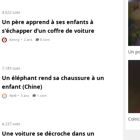
4,022 vues
Un père apprend à ses enfants à
s'échapper d'un coffre de voiture
Kenny
•
2 ans
0 com
Un po
7,185 vues
Un éléphant rend sa chaussure à un
enfant (Chine)
Ne4l
•
3 ans
1 com
Coïnc
4,337 vues
Une voiture se décroche dans un