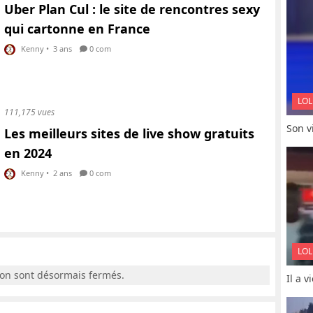
Uber Plan Cul : le site de rencontres sexy
qui cartonne en France
Kenny
•
3 ans
0 com
LOL
111,175 vues
Son vi
Les meilleurs sites de live show gratuits
en 2024
Kenny
•
2 ans
0 com
LOL
ion sont désormais fermés.
Il a 