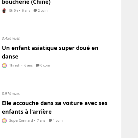
boucherie (Chine)
Etr0n
•
6 ans
2 com
3,456 vues
Un enfant asiatique super doué en
danse
Thresh
•
6 ans
0 com
8,916 vues
Elle accouche dans sa voiture avec ses
enfants à l'arrière
SuperConnard
•
7 ans
1 com