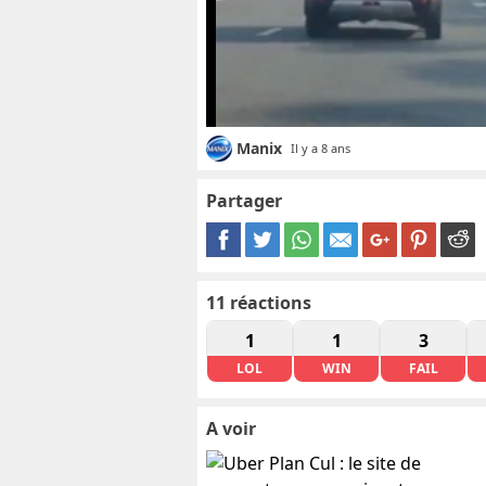
Manix
Il y a 8 ans
Partager
11
réactions
1
1
3
LOL
WIN
FAIL
A voir