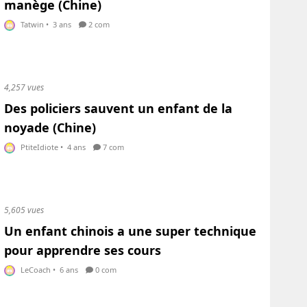
manège (Chine)
Tatwin
•
3 ans
2 com
4,257 vues
Des policiers sauvent un enfant de la
noyade (Chine)
PtiteIdiote
•
4 ans
7 com
5,605 vues
Un enfant chinois a une super technique
pour apprendre ses cours
LeCoach
•
6 ans
0 com