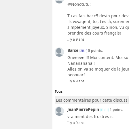
@Nonotutu:
Tu as fais bac+5 devin pour dev
ils voyagent, toi, t'es là, surem
simplement joyeux. Sinon, vu qu
prendre des cours français!
Il y a 9 ans
Barse
5 points.
[2f6!f]
Gneeeee !!! Moi content. Moi supp
Nanananana !
Allez on va se moquer de la jeu
booouarf
Il y a 9 ans
Tous
Les commentaires pour cette discuss
JeanPierrePepin
1 point.
[f1a!1]
vraiment des frustrés ici
Il y a 9 ans