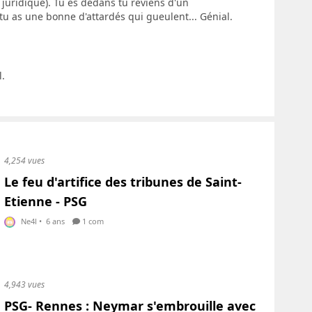
 juridique). Tu es dedans tu reviens d'un
tu as une bonne d'attardés qui gueulent... Génial.
l.
4,254 vues
Le feu d'artifice des tribunes de Saint-
Etienne - PSG
Ne4l
•
6 ans
1 com
4,943 vues
PSG- Rennes : Neymar s'embrouille avec