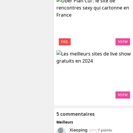
FAIL
NSFW
NSFW
5 commentaires
Meilleurs
Xiaoping
7 points.
[af4!f]