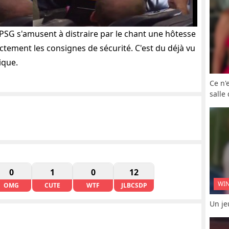
SG s'amusent à distraire par le chant une hôtesse
ectement les consignes de sécurité. C'est du déjà vu
ique.
Ce n'
salle
0
1
0
12
WI
OMG
CUTE
WTF
JLBCSDP
Un je