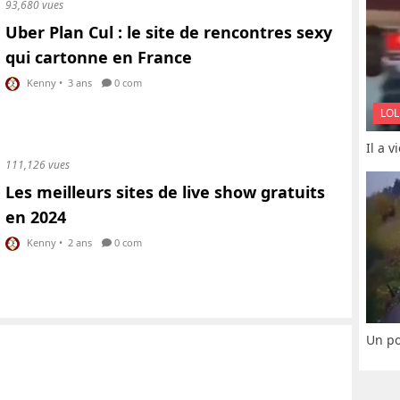
93,680 vues
Uber Plan Cul : le site de rencontres sexy
qui cartonne en France
Kenny
•
3 ans
0 com
LOL
Il a 
111,126 vues
Les meilleurs sites de live show gratuits
en 2024
Kenny
•
2 ans
0 com
Un po