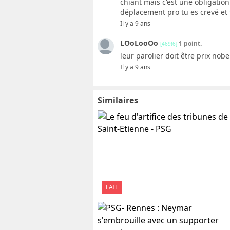
chiant mais c'est une obligation
déplacement pro tu es crevé et 
Il y a 9 ans
LOoLooOo
1 point.
[469!6]
leur parolier doit être prix nobe
Il y a 9 ans
Similaires
FAIL