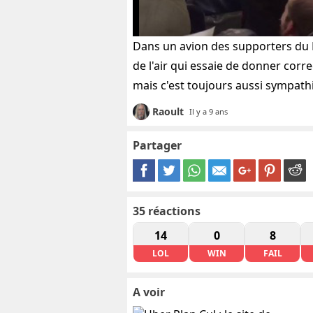
Dans un avion des supporters du P
de l'air qui essaie de donner corr
mais c'est toujours aussi sympath
Raoult
Il y a 9 ans
Partager
35
réactions
14
0
8
LOL
WIN
FAIL
A voir