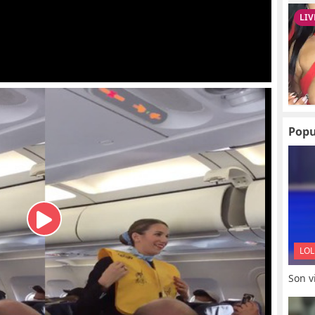
Popu
LOL
Son vi