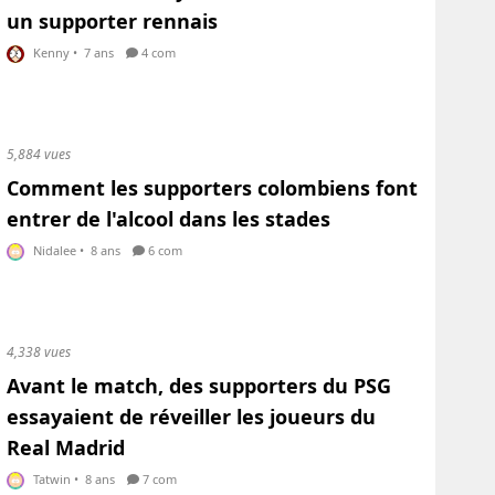
un supporter rennais
Kenny
•
7 ans
4 com
5,884 vues
Comment les supporters colombiens font
entrer de l'alcool dans les stades
Nidalee
•
8 ans
6 com
4,338 vues
Avant le match, des supporters du PSG
essayaient de réveiller les joueurs du
Real Madrid
Tatwin
•
8 ans
7 com