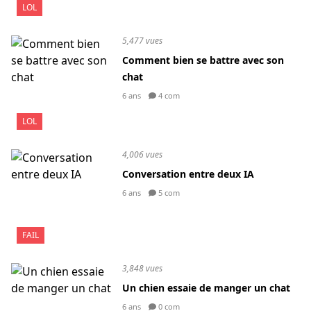
LOL
5,477 vues
Comment bien se battre avec son
chat
6 ans
4 com
LOL
4,006 vues
Conversation entre deux IA
6 ans
5 com
FAIL
3,848 vues
Un chien essaie de manger un chat
6 ans
0 com