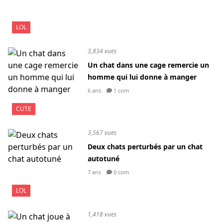
LOL
3,834 vues
Un chat dans une cage remercie un
homme qui lui donne à manger
6 ans
1 com
CUTE
3,567 vues
Deux chats perturbés par un chat
autotuné
7 ans
0 com
LOL
1,418 vues