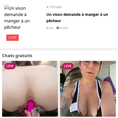
4,178 vues
Un vison demande à manger à un
pêcheur
8 ans
4 com
CUTE
Chats gratuits