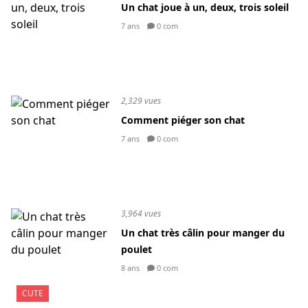
Un chat joue à un, deux, trois soleil
7 ans
0 com
2,329 vues
Comment piéger son chat
7 ans
0 com
3,964 vues
Un chat très câlin pour manger du
poulet
8 ans
0 com
CUTE