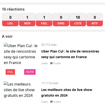
16
réactions
0
1
1
0
10
0
LOL
WIN
FAIL
OMG
CUTE
WTF
A voir
93,712 vues
Uber Plan Cul : le site de rencontres
sexy qui cartonne en France
3 ans
0 com
FAIL
NSFW
111,172 vues
Les meilleurs sites de live show
gratuits en 2024
2 ans
0 com