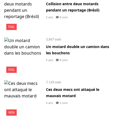
Collision entre deux motards
pendant un reportage (Brésil)
5 ans
9 com
FAIL
5,667 vues
Un motard double un camion dans
les bouchons
5 ans
9 com
FAIL
7,129 vues
Ces deux mecs ont attaqué le
mauvais motard
5 ans
2 com
WIN