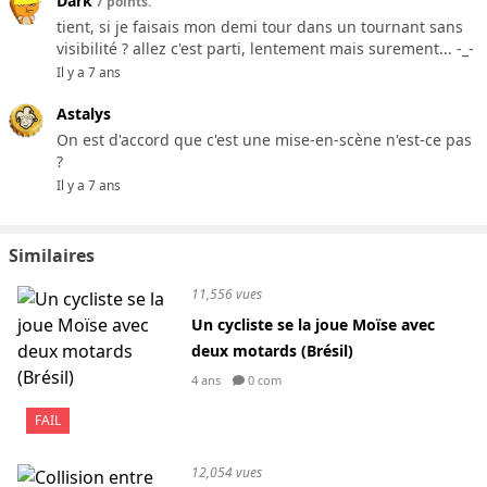
Dark
7 points.
tient, si je faisais mon demi tour dans un tournant sans
visibilité ? allez c'est parti, lentement mais surement... -_-
Il y a 7 ans
Astalys
On est d'accord que c'est une mise-en-scène n'est-ce pas
?
Il y a 7 ans
Similaires
11,556 vues
Un cycliste se la joue Moïse avec
deux motards (Brésil)
4 ans
0 com
FAIL
12,054 vues