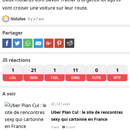
vont croiser une voiture sur leur route.
Nidalee
Il y a 7 ans
Partager
35
réactions
1
21
1
11
0
1
LOL
WIN
FAIL
OMG
CUTE
WTF
A voir
93,721 vues
Uber Plan Cul : le site de rencontres
sexy qui cartonne en France
3 ans
0 com