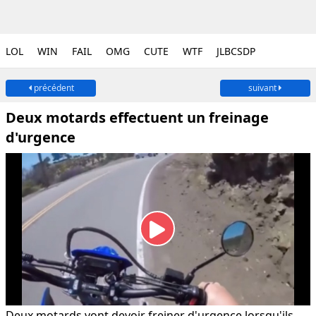
LOL
WIN
FAIL
OMG
CUTE
WTF
JLBCSDP
précédent
suivant
Deux motards effectuent un freinage
d'urgence
Deux motards vont devoir freiner d'urgence lorsqu'ils