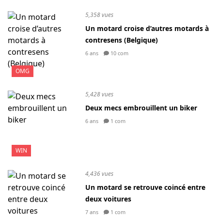
5,358 vues
Un motard croise d’autres motards à
contresens (Belgique)
6 ans
10 com
OMG
5,428 vues
Deux mecs embrouillent un biker
6 ans
1 com
WIN
4,436 vues
Un motard se retrouve coincé entre
deux voitures
7 ans
1 com