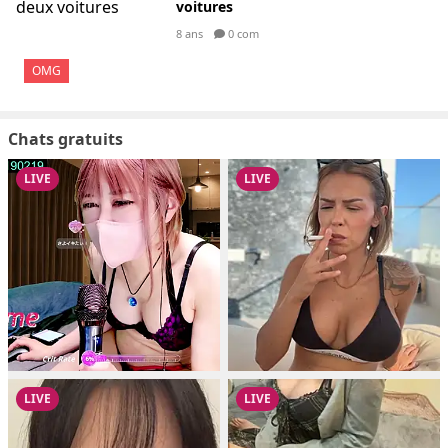
voitures
8 ans
0 com
OMG
Chats gratuits