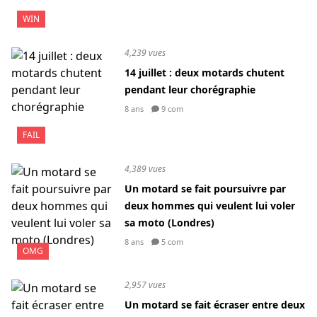
WIN
4,239 vues
14 juillet : deux motards chutent
pendant leur chorégraphie
8 ans
9 com
FAIL
4,389 vues
Un motard se fait poursuivre par
deux hommes qui veulent lui voler
sa moto (Londres)
8 ans
5 com
OMG
2,957 vues
Un motard se fait écraser entre deux