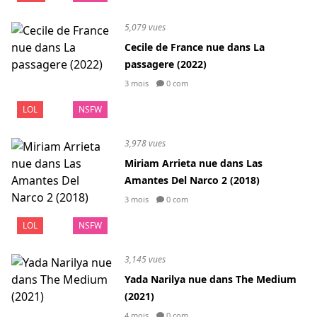
5,079 vues
Cecile de France nue dans La
passagere (2022)
3 mois
0 com
LOL
NSFW
3,978 vues
Miriam Arrieta nue dans Las
Amantes Del Narco 2 (2018)
3 mois
0 com
LOL
NSFW
3,145 vues
Yada Narilya nue dans The Medium
(2021)
4 mois
0 com