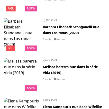
FAIL
NSFW
3,300 vues
Barbara Elisabeth Stanganelli nue
dans Las ranas (2020)
5 mois
0 com
LOL
NSFW
2,677 vues
Melissa barerra nue dans la série
Vida (2019)
5 mois
0 com
NSFW
4,061 vues
Elena Kampouris nue dans Wifelike