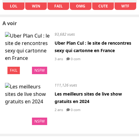
LOL
WIN
FAIL
OMG
CUTE
WTF
A voir
93,682 vues
Uber Plan Cul : le site de rencontres
sexy qui cartonne en France
3 ans
0 com
FAIL
NSFW
111,126 vues
Les meilleurs sites de live show
gratuits en 2024
2 ans
0 com
NSFW