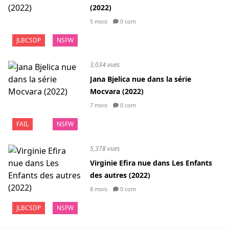
(2022)
5 mois
0 com
JLBCSDP
NSFW
3,034 vues
Jana Bjelica nue dans la série
Mocvara (2022)
7 mois
0 com
FAIL
NSFW
5,378 vues
Virginie Efira nue dans Les Enfants
des autres (2022)
8 mois
0 com
JLBCSDP
NSFW