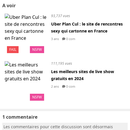
A voir
93,737 vues
Uber Plan Cul : le site de rencontres
sexy qui cartonne en France
3 ans
0 com
FAIL
NSFW
111,195 vues
Les meilleurs sites de live show
gratuits en 2024
2 ans
0 com
NSFW
1 commentaire
Les commentaires pour cette discussion sont désormais