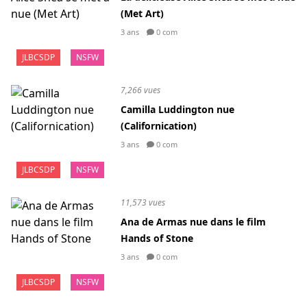
(Met Art)
3 ans
0 com
JLBCSDP
NSFW
7,266 vues
Camilla Luddington nue
(Californication)
3 ans
0 com
JLBCSDP
NSFW
11,573 vues
Ana de Armas nue dans le film
Hands of Stone
3 ans
0 com
JLBCSDP
NSFW