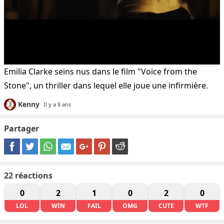
Emilia Clarke seins nus dans le film "Voice from the
Stone", un thriller dans lequel elle joue une infirmière.
Kenny
Il y a 8 ans
Partager
22
réactions
0
2
1
0
2
0
LOL
WIN
FAIL
OMG
CUTE
WTF