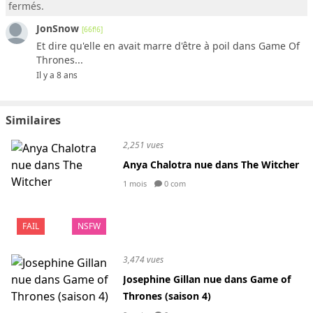
fermés.
JonSnow
[66f!6]
Et dire qu'elle en avait marre d'être à poil dans Game Of
Thrones...
Il y a 8 ans
Similaires
2,251 vues
Anya Chalotra nue dans The Witcher
1 mois
0 com
FAIL
NSFW
3,474 vues
Josephine Gillan nue dans Game of
Thrones (saison 4)