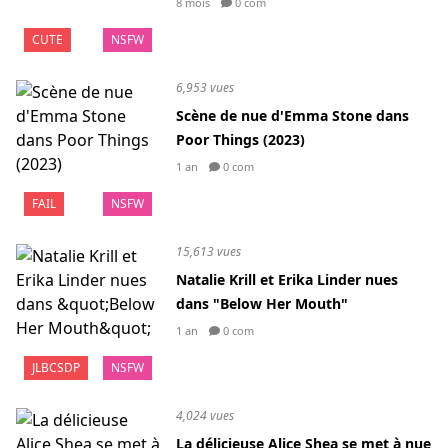
8 mois
0 com
CUTE
NSFW
6,953 vues
Scène de nue d'Emma Stone dans
Poor Things (2023)
1 an
0 com
FAIL
NSFW
15,613 vues
Natalie Krill et Erika Linder nues
dans "Below Her Mouth"
1 an
0 com
JLBCSDP
NSFW
4,024 vues
La délicieuse Alice Shea se met à nue