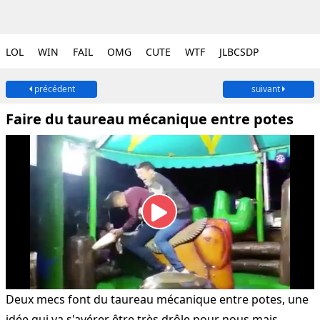
LOL
WIN
FAIL
OMG
CUTE
WTF
JLBCSDP
précédent
suivant
Faire du taureau mécanique entre potes
Deux mecs font du taureau mécanique entre potes, une
idée qui va s'avérer être très drôle pour nous mais