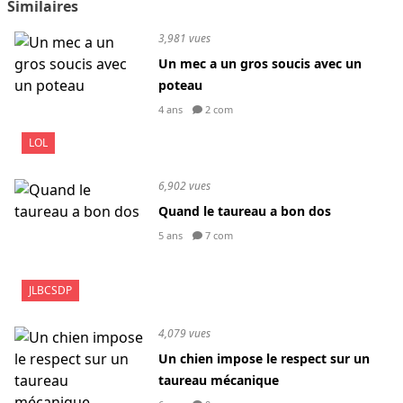
Similaires
3,981 vues
Un mec a un gros soucis avec un
poteau
4 ans
2 com
LOL
6,902 vues
Quand le taureau a bon dos
5 ans
7 com
JLBCSDP
4,079 vues
Un chien impose le respect sur un
taureau mécanique