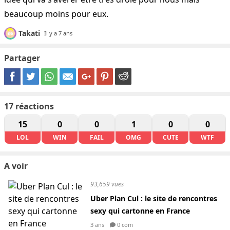
beaucoup moins pour eux.
Takati
Il y a 7 ans
Partager
17
réactions
15
0
0
1
0
0
LOL
WIN
FAIL
OMG
CUTE
WTF
A voir
93,659 vues
Uber Plan Cul : le site de rencontres
sexy qui cartonne en France
3 ans
0 com