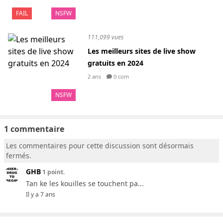
FAIL
NSFW
111,099 vues
Les meilleurs sites de live show
gratuits en 2024
2 ans
0 com
NSFW
1 commentaire
Les commentaires pour cette discussion sont désormais
fermés.
GHB
1 point.
Tan ke les kouilles se touchent pa...
Il y a 7 ans