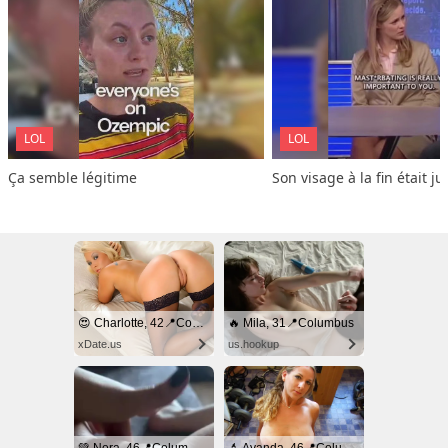
LOL
LOL
Ça semble légitime
Son visage à la fin était ju