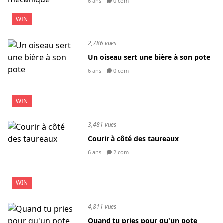
6 ans
0 com
WIN
2,786 vues
Un oiseau sert une bière à son pote
6 ans
0 com
WIN
3,481 vues
Courir à côté des taureaux
6 ans
2 com
WIN
4,811 vues
Quand tu pries pour qu'un pote