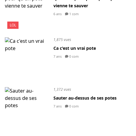
vienne te sauver
6 ans
1 com
LOL
1,875 vues
Ca c'est un vrai pote
7 ans
0 com
1,372 vues
Sauter au-dessus de ses potes
7 ans
0 com