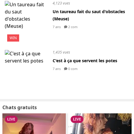
4,123 vues
Un taureau fait du saut d'obstacles
(Meuse)
7 ans
2 com
WIN
1,435 vues
C'est à ça que servent les potes
7 ans
0 com
Chats gratuits