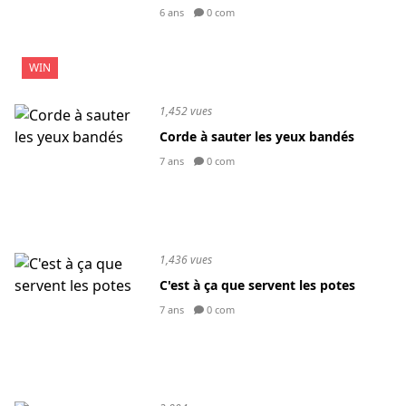
6 ans
0 com
WIN
1,452 vues
Corde à sauter les yeux bandés
7 ans
0 com
1,436 vues
C'est à ça que servent les potes
7 ans
0 com