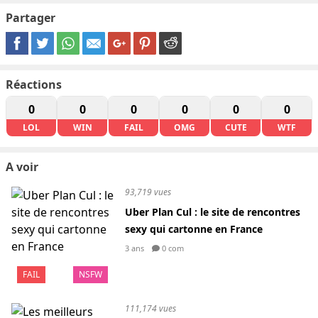
Partager
Réactions
0
0
0
0
0
0
LOL
WIN
FAIL
OMG
CUTE
WTF
A voir
93,719 vues
Uber Plan Cul : le site de rencontres
sexy qui cartonne en France
3 ans
0 com
FAIL
NSFW
111,174 vues