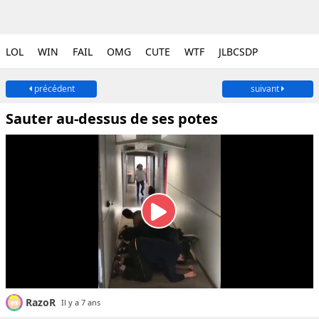
LOL
WIN
FAIL
OMG
CUTE
WTF
JLBCSDP
précédent
suivant
Sauter au-dessus de ses potes
RazoR
Il y a 7 ans