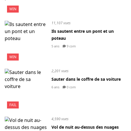
WIN
11,107 vues
Ils sautent entre un pont et un
poteau
5 ans
9 com
WIN
2,201 vues
Sauter dans le coffre de sa voiture
6 ans
0 com
FAIL
4,590 vues
Vol de nuit au-dessus des nuages