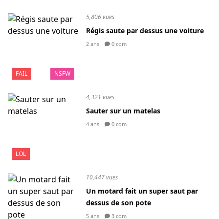
5,806 vues
Régis saute par dessus une voiture
2 ans
0 com
FAIL
NSFW
4,321 vues
Sauter sur un matelas
4 ans
0 com
LOL
10,447 vues
Un motard fait un super saut par
dessus de son pote
5 ans
3 com