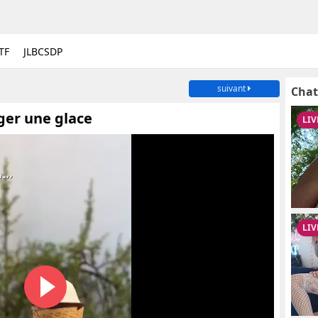
TF
JLBCSDP
suivant
Chat
ger une glace