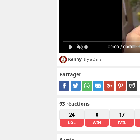
00:00 / 00:00
Kenny
Il y a 2 ans
Partager
93
réactions
24
0
17
LOL
WIN
FAIL