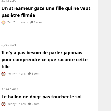
5,743 vues
Un streameur gaze une fille qui ne veut
pas être filmée
ZergZor
•
4 ans
2 com
8,713 vues
Il n'y a pas besoin de parler japonais
pour comprendre ce que raconte cette
fille
Kenny
•
4 ans
5 com
11,147 vues
Le ballon ne doigt pas toucher le sol
Kenny
•
4 ans
0 com