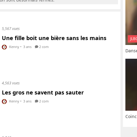
5,567 vues
Une fille boit une bière sans les mains
JLB
Kenny
•
3 ans
2 com
Danse
4,563 vues
Les gros ne savent pas sauter
Kenny
•
3 ans
2 com
Coïnc