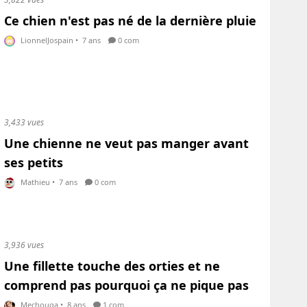
Ce chien n'est pas né de la dernière pluie
LionnelJospain
•
7 ans
0 com
3,433 vues
Une chienne ne veut pas manger avant
ses petits
Mathieu
•
7 ans
0 com
3,936 vues
Une fillette touche des orties et ne
comprend pas pourquoi ça ne pique pas
Mechouga
•
8 ans
1 com