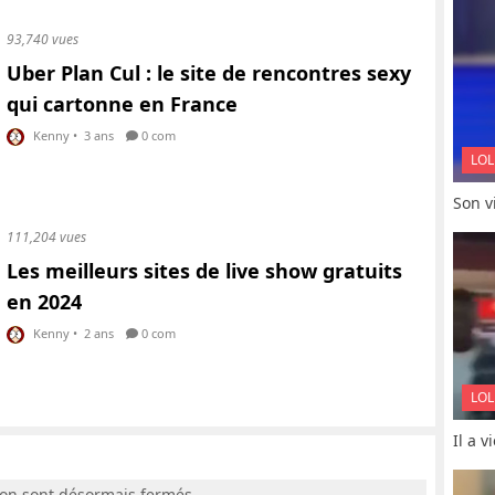
93,740 vues
Uber Plan Cul : le site de rencontres sexy
qui cartonne en France
Kenny
•
3 ans
0 com
LOL
Son vi
111,204 vues
Les meilleurs sites de live show gratuits
en 2024
Kenny
•
2 ans
0 com
LOL
Il a 
ion sont désormais fermés.