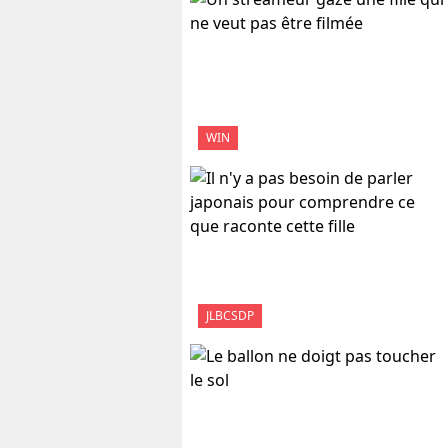
WIN
JLBCSDP