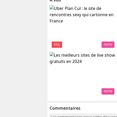
A voir
FAIL
NSFW
NSFW
Commentaires
Les commentaires pour cette discuss