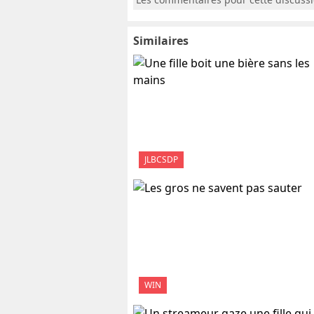
Similaires
JLBCSDP
WIN