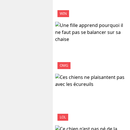
WIN
OMG
LOL