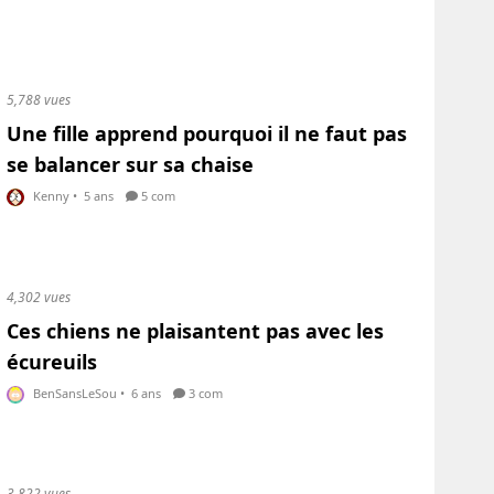
5,788 vues
Une fille apprend pourquoi il ne faut pas
se balancer sur sa chaise
Kenny
•
5 ans
5 com
4,302 vues
Ces chiens ne plaisantent pas avec les
écureuils
BenSansLeSou
•
6 ans
3 com
3,822 vues