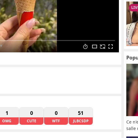
Popu
1
0
0
51
OMG
CUTE
WTF
JLBCSDP
Ce n'
salle