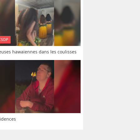
CSDP
uses hawaïennes dans les coulisses
idences