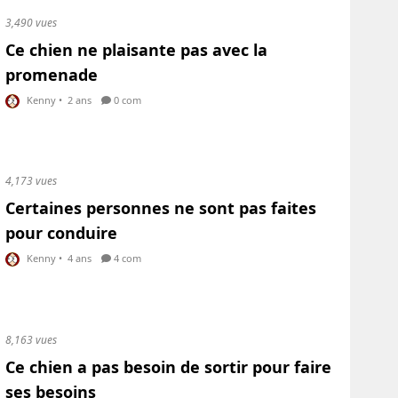
3,490 vues
Ce chien ne plaisante pas avec la
promenade
Kenny
•
2 ans
0 com
4,173 vues
Certaines personnes ne sont pas faites
pour conduire
Kenny
•
4 ans
4 com
8,163 vues
Ce chien a pas besoin de sortir pour faire
ses besoins