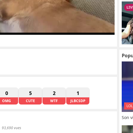
Popu
0
5
2
1
OMG
CUTE
WTF
JLBCSDP
LOL
Son vi
93,690 vues