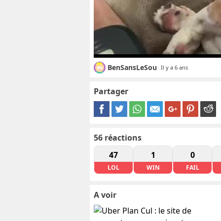
BenSansLeSou
Il y a 6 ans
Partager
56
réactions
47
1
0
LOL
WIN
FAIL
A voir