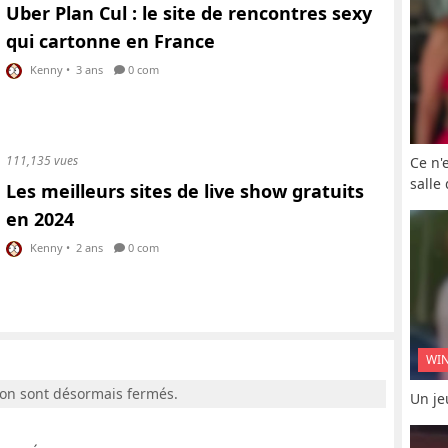
Uber Plan Cul : le site de rencontres sexy
qui cartonne en France
Kenny
•
3 ans
0 com
111,135 vues
Ce n'
salle
Les meilleurs sites de live show gratuits
en 2024
Kenny
•
2 ans
0 com
WI
ion sont désormais fermés.
Un je