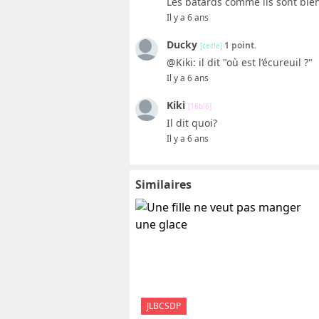
Les batards comme ils sont bie
Il y a 6 ans
Ducky
1 point.
[cec!e]
@Kiki: il dit "où est l’écureuil ?"
Il y a 6 ans
Kiki
[16b!6]
Il dit quoi?
Il y a 6 ans
Similaires
JLBCSDP