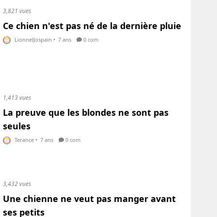
3,821 vues
Ce chien n'est pas né de la dernière pluie
LionnelJospain
•
7 ans
0 com
1,413 vues
La preuve que les blondes ne sont pas
seules
Terance
•
7 ans
0 com
3,432 vues
Une chienne ne veut pas manger avant
ses petits