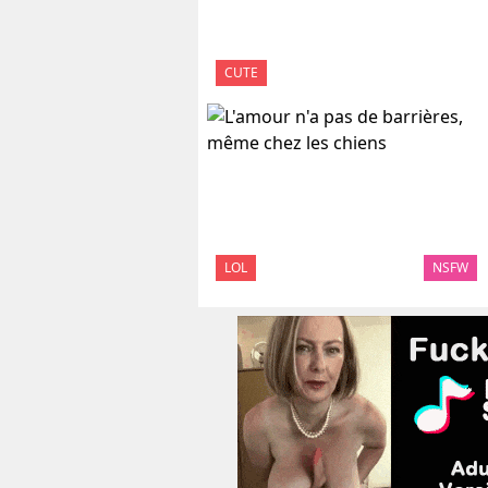
CUTE
LOL
NSFW