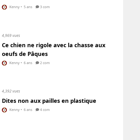
Kenny
•
5 ans
3 com
4,969 vues
Ce chien ne rigole avec la chasse aux
oeufs de Pâques
Kenny
•
6 ans
2 com
4,392 vues
Dites non aux pailles en plastique
Kenny
•
6 ans
4 com