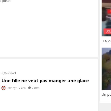
n posés
LOL
Il a 
6,070 vues
Une fille ne veut pas manger une glace
Kenny
•
2 ans
0 com
Un po