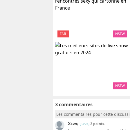
FAIL
NSFW
NSFW
3 commentaires
Les commentaires pour cette discuss
Xzwq
2 points.
[545!4]