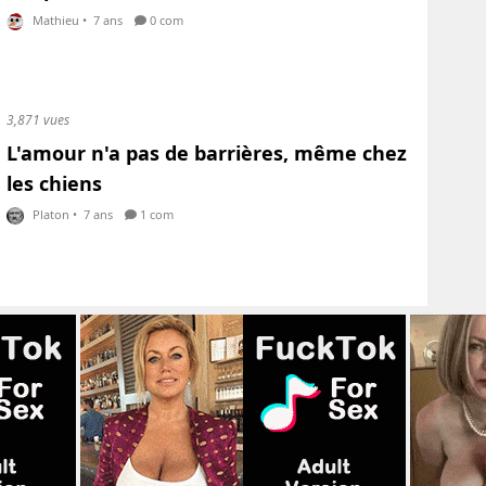
Mathieu
•
7 ans
0 com
3,871 vues
L'amour n'a pas de barrières, même chez
les chiens
Platon
•
7 ans
1 com