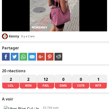
Kenny
Il y a 2 ans
Partager
20
réactions
2
2
12
0
0
1
LOL
WIN
FAIL
OMG
CUTE
WTF
A voir
93,744 vues