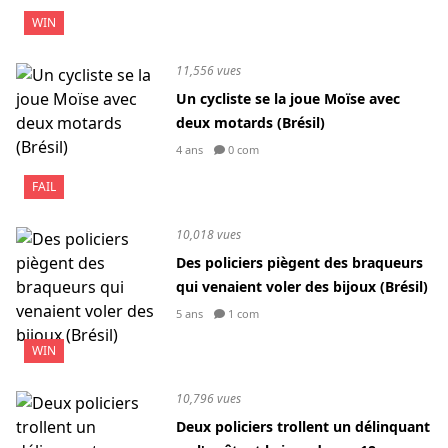
WIN
11,556 vues
Un cycliste se la joue Moïse avec
deux motards (Brésil)
4 ans
0 com
FAIL
10,018 vues
Des policiers piègent des braqueurs
qui venaient voler des bijoux (Brésil)
5 ans
1 com
WIN
10,796 vues
Deux policiers trollent un délinquant