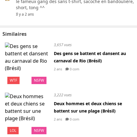
le fameux gang des sans t-shirt, sacoche en bandoulière,
short, tong ^^
Il y a 2 ans
Similaires
3,657 vues
Des gens se battent et dansent au
carnaval de Rio (Brésil)
2 ans
0 com
WTF
NSFW
3,222 vues
Deux hommes et deux chiens se
battent sur une plage (Brésil)
2 ans
0 com
LOL
NSFW