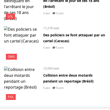
en l'arrêtant le jour de ses 18 ans
(Brésil)
5 ans
3 com
LOL
11,278 vues
Des policiers se font attaquer par un
cartel (Caracas)
5 ans
5 com
OMG
12,054 vues
Collision entre deux motards
pendant un reportage (Brésil)
5 ans
9 com
FAIL