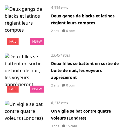
5,334 vues
Deux gangs de blacks et latinos
règlent leurs comptes
2 ans
0 com
FAIL
NSFW
23,451 vues
Deux filles se battent en sortie de
boite de nuit, les voyeurs
apprécieront
2 ans
0 com
FAIL
NSFW
6,132 vues
Un vigile se bat contre quatre
voleurs (Londres)
3 ans
15 com