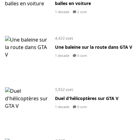
balles en voiture
1 decade
2 com
4,433 vues
Une baleine sur la route dans GTA V
1 decade
0 com
5,932 vues
Duel d'hélicoptères sur GTA V
1 decade
0 com