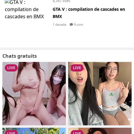
6,367 vues
GTA V : compilation de cascades en
BMX
1 decade
9 com
Chats gratuits