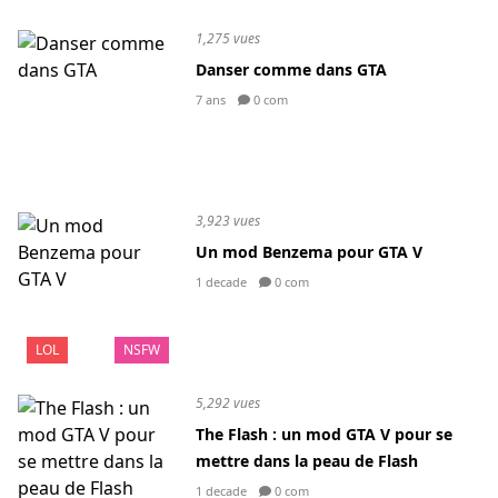
1,275 vues
Danser comme dans GTA
7 ans
0 com
3,923 vues
Un mod Benzema pour GTA V
1 decade
0 com
LOL
NSFW
5,292 vues
The Flash : un mod GTA V pour se
mettre dans la peau de Flash
1 decade
0 com