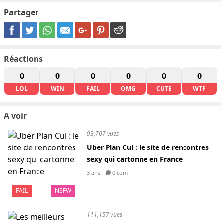
Partager
Réactions
0
0
0
0
0
0
LOL
WIN
FAIL
OMG
CUTE
WTF
A voir
93,707 vues
Uber Plan Cul : le site de rencontres
sexy qui cartonne en France
3 ans
0 com
FAIL
NSFW
111,157 vues