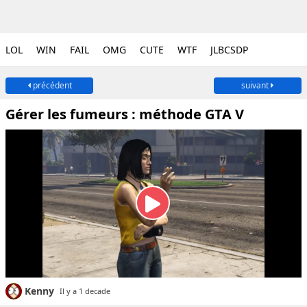
LOL
WIN
FAIL
OMG
CUTE
WTF
JLBCSDP
précédent
suivant
Gérer les fumeurs : méthode GTA V
Kenny
Il y a 1 decade