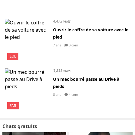
4,473 vues
Ouvrir le coffre de sa voiture avec le
pied
7 ans
0 com
LOL
3,833 vues
Un mec bourré passe au Drive à
pieds
8 ans
4 com
FAIL
Chats gratuits