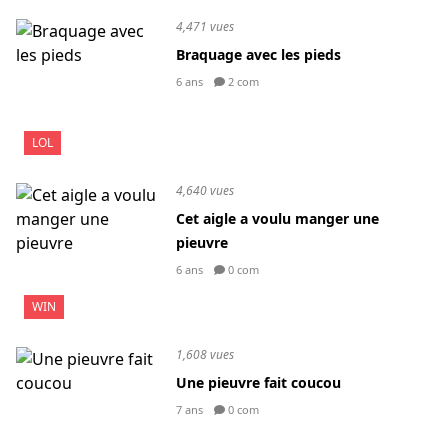
4,471 vues
Braquage avec les pieds
6 ans
2 com
LOL
4,640 vues
Cet aigle a voulu manger une
pieuvre
6 ans
0 com
WIN
1,608 vues
Une pieuvre fait coucou
7 ans
0 com