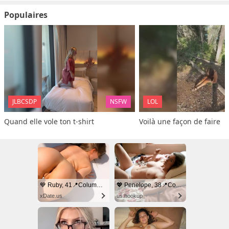
Populaires
JLBCSDP
NSFW
LOL
Quand elle vole ton t-shirt
Voilà une façon de faire