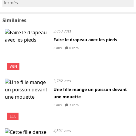
fermés.
Similaires
3,853 vues
Faire le drapeau avec les pieds
3 ans
0 com
WIN
3,782 vues
Une fille mange un poisson devant
une mouette
3 ans
3 com
LOL
4,801 vues