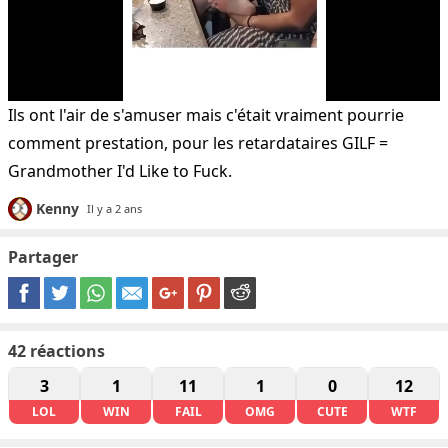
Ils ont l'air de s'amuser mais c'était vraiment pourrie
comment prestation, pour les retardataires GILF =
Grandmother I'd Like to Fuck.
Kenny
Il y a 2 ans
Partager
42
réactions
3
1
11
1
0
12
LOL
WIN
FAIL
OMG
CUTE
WTF