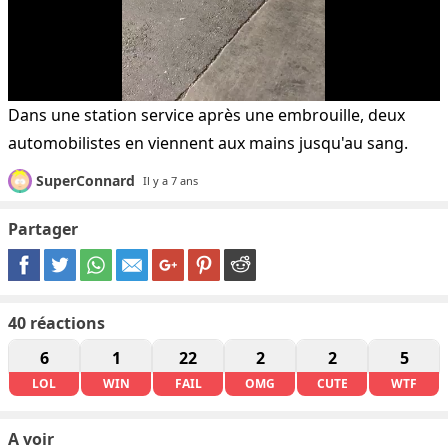
Dans une station service après une embrouille, deux
automobilistes en viennent aux mains jusqu'au sang.
SuperConnard
Il y a 7 ans
Partager
40
réactions
6
1
22
2
2
5
LOL
WIN
FAIL
OMG
CUTE
WTF
A voir