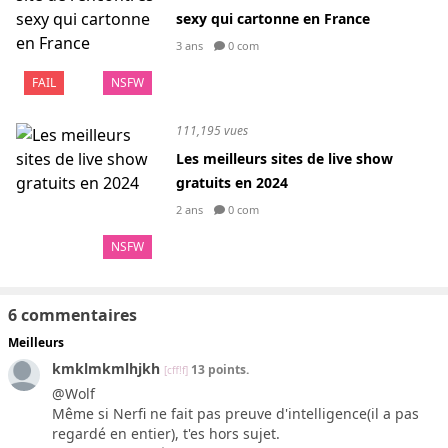
sexy qui cartonne en France
3 ans
0 com
FAIL
NSFW
111,195 vues
Les meilleurs sites de live show
gratuits en 2024
2 ans
0 com
NSFW
6 commentaires
Meilleurs
kmklmkmlhjkh
13 points.
[cff!f]
@Wolf
Même si Nerfi ne fait pas preuve d'intelligence(il a pas
regardé en entier), t'es hors sujet.