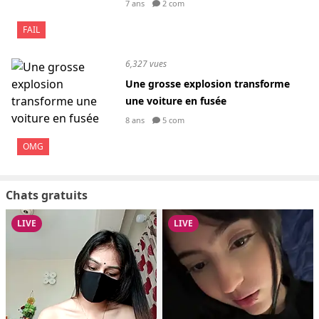
7 ans
2 com
FAIL
6,327 vues
Une grosse explosion transforme
une voiture en fusée
8 ans
5 com
OMG
Chats gratuits