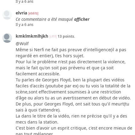
Il y a 6 ans
elvria
[eb6!b]
Ce commentaire a été masqué
afficher
Il y a 6 ans
kmklmkmlhjkh
13 points.
[cff!f]
@Wolf
Même si Nerfi ne fait pas preuve d'intelligence(il a pas
regardé en entier), t'es hors sujet.
Pour lui le problème n'est pas directement la violence,
mais le fait qu'on soit pas prévenu et que ça soit
facilement accessible.
Tu parles de Georges Floyd, ben la plupart des vidéos
faciles d'accès (youtube par ex) ou tu vois la totalité de la
scène,sont effectivement soumises à une restriction
d'âge ou alors tu as un avertissement en début de vidéo.
De plus, pour Georges Floyd, ont sait tous qu'il meurt(tu
sais à quoi t'attendre).
La dans le titre de la vidéo, rien ne précise qu'il y a des
mecs dans la station.
C'est bien d'avoir un esprit critique, c'est encore mieux de
pas tout mélanger.