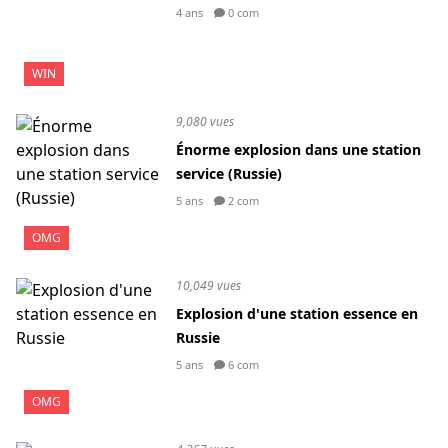
4 ans
0 com
WIN
9,080 vues
Énorme explosion dans une station
service (Russie)
5 ans
2 com
OMG
10,049 vues
Explosion d'une station essence en
Russie
5 ans
6 com
OMG