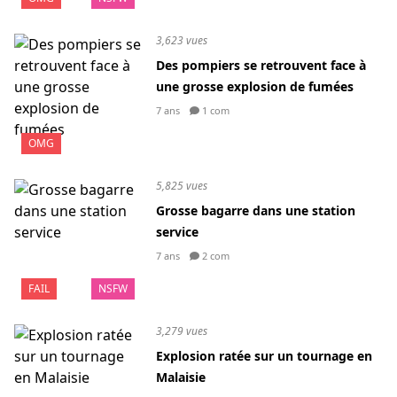
3,623 vues
Des pompiers se retrouvent face à
une grosse explosion de fumées
7 ans
1 com
OMG
5,825 vues
Grosse bagarre dans une station
service
7 ans
2 com
FAIL
NSFW
3,279 vues
Explosion ratée sur un tournage en
Malaisie