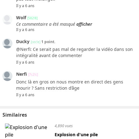
Il y a 6 ans
Wolf
[582!8]
Ce commentaire a été masqué
afficher
Il y a 6 ans
Ducky
1 point.
[cec!e]
@Nerfi: Ce serait pas mal de regarder la vidéo dans son
intégralité avant de commenter
Il y a 6 ans
Nerfi
[7c2!c]
Donc là en gros on nous montre en direct des gens
mourir ? Sans restriction d’âge
Il y a 6 ans
Similaires
4,890 vues
Explosion d'une pile