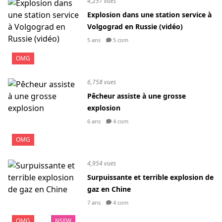
4,257 vues
Explosion dans une station service à
Volgograd en Russie (vidéo)
5 ans
5 com
OMG
6,758 vues
Pêcheur assiste à une grosse
explosion
6 ans
4 com
OMG
4,954 vues
Surpuissante et terrible explosion de
gaz en Chine
7 ans
4 com
OMG
NSFW