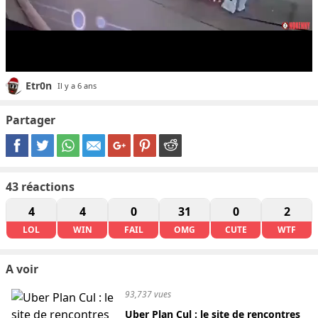
Etr0n
Il y a 6 ans
Partager
43
réactions
4
4
0
31
0
2
LOL
WIN
FAIL
OMG
CUTE
WTF
A voir
93,737 vues
Uber Plan Cul : le site de rencontres