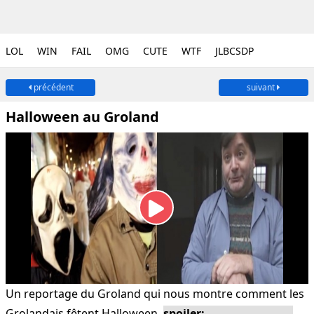
LOL
WIN
FAIL
OMG
CUTE
WTF
JLBCSDP
précédent
suivant
Halloween au Groland
Un reportage du Groland qui nous montre comment les
Grolandais fêtent Halloween.
En effet pour ne