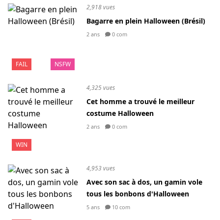
2,918 vues
Bagarre en plein Halloween (Brésil)
2 ans
0 com
FAIL
NSFW
4,325 vues
Cet homme a trouvé le meilleur
costume Halloween
2 ans
0 com
WIN
4,953 vues
Avec son sac à dos, un gamin vole
tous les bonbons d'Halloween
5 ans
10 com