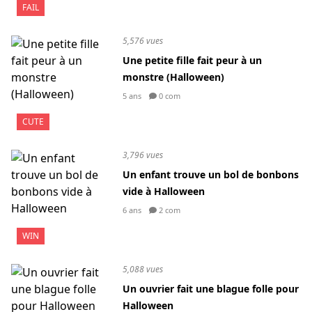
FAIL
5,576 vues
Une petite fille fait peur à un
monstre (Halloween)
5 ans
0 com
CUTE
3,796 vues
Un enfant trouve un bol de bonbons
vide à Halloween
6 ans
2 com
WIN
5,088 vues
Un ouvrier fait une blague folle pour
Halloween