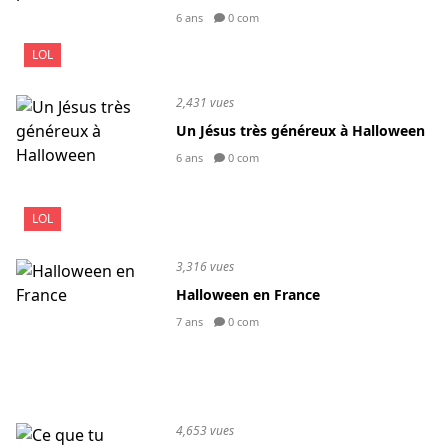
6 ans
0 com
LOL
2,431 vues
Un Jésus très généreux à Halloween
6 ans
0 com
LOL
3,316 vues
Halloween en France
7 ans
0 com
4,653 vues