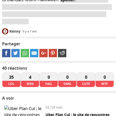
pas se faire emmerder par les gosses qui réclament des
bonbons ses derniers ont trouvé une solution simple
mais efficace.
Kenny
Il y a 7 ans
Partager
40
réactions
35
4
0
0
0
0
LOL
WIN
FAIL
OMG
CUTE
WTF
A voir
93,726 vues
Uber Plan Cul : le site de rencontres