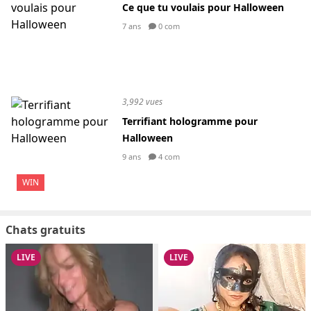
Ce que tu voulais pour Halloween
7 ans
0 com
3,992 vues
Terrifiant hologramme pour
Halloween
9 ans
4 com
WIN
Chats gratuits