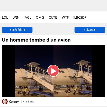
LOL
WIN
FAIL
OMG
CUTE
WTF
JLBCSDP
précédent
suivant
Un homme tombe d'un avion
Kenny
Il y a 2 ans