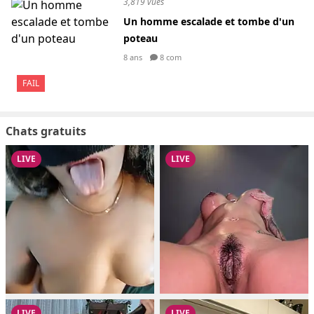
3,819 vues
Un homme escalade et tombe d'un
poteau
8 ans
8 com
FAIL
Chats gratuits