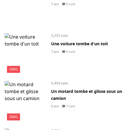
7 ans
0 com
3,255 vues
Une voiture tombe d'un toit
7 ans
0 com
OMG
5,454 vues
Un motard tombe et glisse sous un
camion
8 ans
7 com
OMG