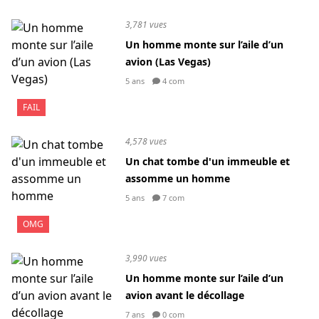
3,781 vues
Un homme monte sur l’aile d’un
avion (Las Vegas)
5 ans
4 com
FAIL
4,578 vues
Un chat tombe d'un immeuble et
assomme un homme
5 ans
7 com
OMG
3,990 vues
Un homme monte sur l’aile d’un
avion avant le décollage
7 ans
0 com