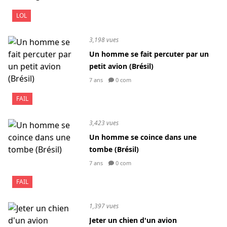
LOL
3,198 vues
Un homme se fait percuter par un
petit avion (Brésil)
7 ans
0 com
FAIL
3,423 vues
Un homme se coince dans une
tombe (Brésil)
7 ans
0 com
FAIL
1,397 vues
Jeter un chien d'un avion