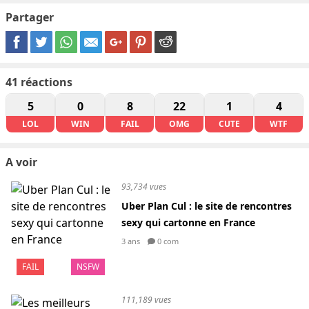
Partager
41
réactions
5
0
8
22
1
4
LOL
WIN
FAIL
OMG
CUTE
WTF
A voir
93,734 vues
Uber Plan Cul : le site de rencontres
sexy qui cartonne en France
3 ans
0 com
FAIL
NSFW
111,189 vues