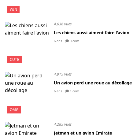
WIN
4,636 vues
Les chiens aussi aiment faire l'avion
6 ans
0 com
CUTE
4,915 vues
Un avion perd une roue au décollage
6 ans
1 com
OMG
4,285 vues
Jetman et un avion Emirate