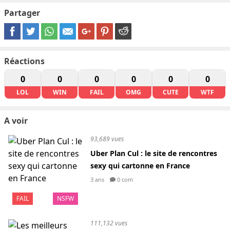
Partager
Réactions
0
0
0
0
0
0
LOL
WIN
FAIL
OMG
CUTE
WTF
A voir
93,689 vues
Uber Plan Cul : le site de rencontres
sexy qui cartonne en France
3 ans
0 com
FAIL
NSFW
111,132 vues