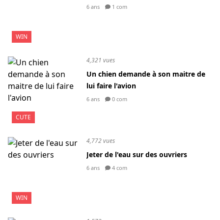
6 ans
1 com
WIN
4,321 vues
Un chien demande à son maitre de
lui faire l'avion
6 ans
0 com
CUTE
4,772 vues
Jeter de l'eau sur des ouvriers
6 ans
4 com
WIN