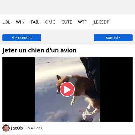
LOL
WIN
FAIL
OMG
CUTE
WTF
JLBCSDP
précédent
suivant
Jeter un chien d'un avion
JacOb
Il y a 7 ans