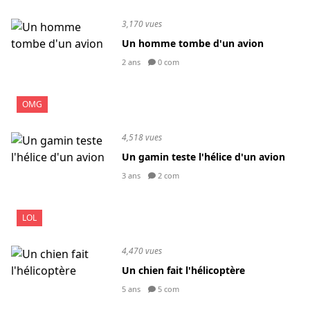
3,170 vues
Un homme tombe d'un avion
2 ans
0 com
OMG
4,518 vues
Un gamin teste l'hélice d'un avion
3 ans
2 com
LOL
4,470 vues
Un chien fait l'hélicoptère
5 ans
5 com