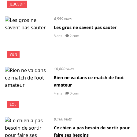
JLBCSDP
4,559 vues
Les gros ne savent pas sauter
3 ans
2 com
WIN
10,600 vues
Rien ne va dans ce match de foot
amateur
4 ans
0 com
LOL
8,160 vues
Ce chien a pas besoin de sortir pour
faire ses besoins