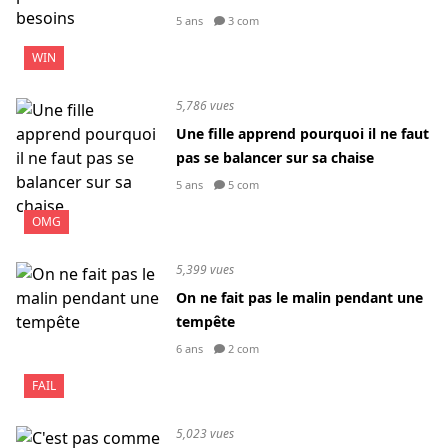
5 ans
3 com
WIN
5,786 vues
Une fille apprend pourquoi il ne faut
pas se balancer sur sa chaise
5 ans
5 com
OMG
5,399 vues
On ne fait pas le malin pendant une
tempête
6 ans
2 com
FAIL
5,023 vues