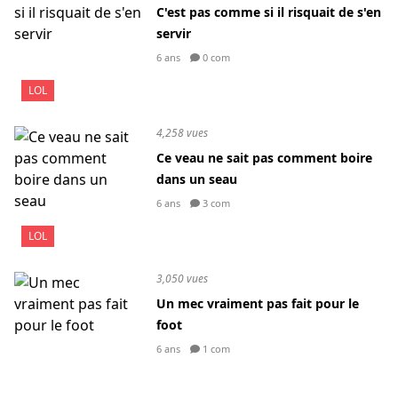
C'est pas comme si il risquait de s'en
servir
6 ans
0 com
LOL
4,258 vues
Ce veau ne sait pas comment boire
dans un seau
6 ans
3 com
LOL
3,050 vues
Un mec vraiment pas fait pour le
foot
6 ans
1 com