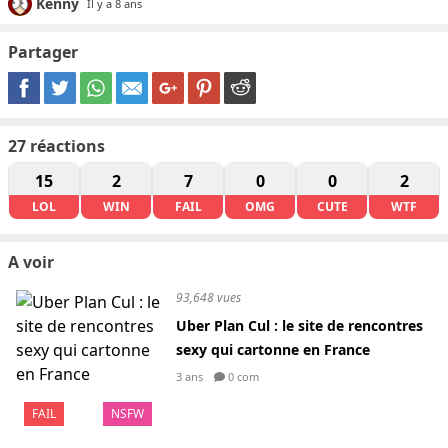
Kenny
Il y a 8 ans
Partager
27
réactions
15
2
7
0
0
2
LOL
WIN
FAIL
OMG
CUTE
WTF
A voir
93,648 vues
Uber Plan Cul : le site de rencontres
sexy qui cartonne en France
3 ans
0 com
FAIL
NSFW