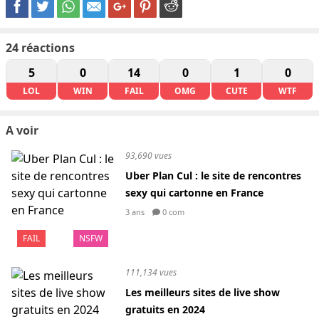
24
réactions
5
0
14
0
1
0
LOL
WIN
FAIL
OMG
CUTE
WTF
A voir
93,690 vues
Uber Plan Cul : le site de rencontres
sexy qui cartonne en France
3 ans
0 com
FAIL
NSFW
111,134 vues
Les meilleurs sites de live show
gratuits en 2024