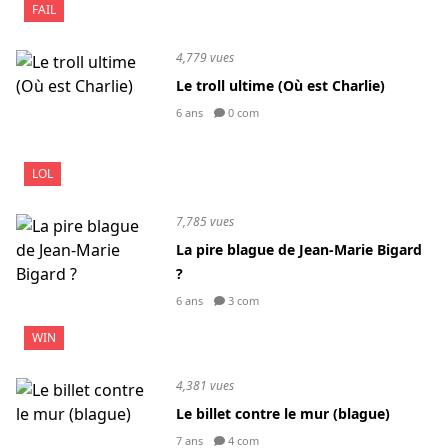
FAIL
4,779 vues
Le troll ultime (Où est Charlie)
6 ans
0 com
LOL
7,785 vues
La pire blague de Jean-Marie Bigard
?
6 ans
3 com
WIN
4,381 vues
Le billet contre le mur (blague)
7 ans
4 com