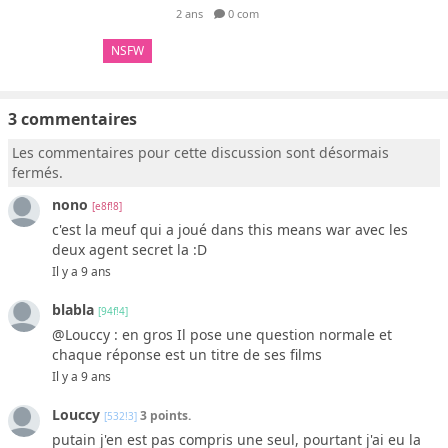
2 ans
0 com
NSFW
3 commentaires
Les commentaires pour cette discussion sont désormais
fermés.
nono
[e8f!8]
c'est la meuf qui a joué dans this means war avec les
deux agent secret la :D
Il y a 9 ans
blabla
[94f!4]
@Louccy : en gros Il pose une question normale et
chaque réponse est un titre de ses films
Il y a 9 ans
Louccy
3 points.
[532!3]
putain j'en est pas compris une seul, pourtant j'ai eu la