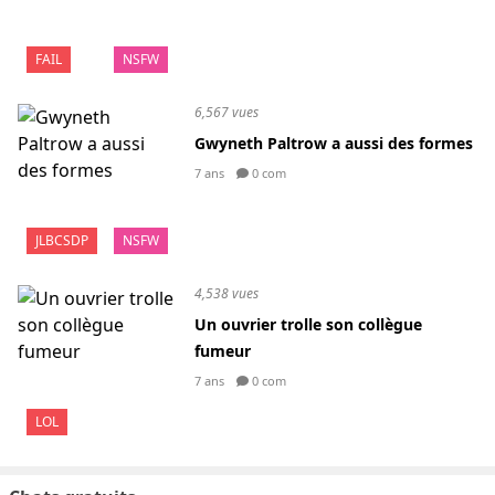
FAIL
NSFW
6,567 vues
Gwyneth Paltrow a aussi des formes
7 ans
0 com
JLBCSDP
NSFW
4,538 vues
Un ouvrier trolle son collègue
fumeur
7 ans
0 com
LOL