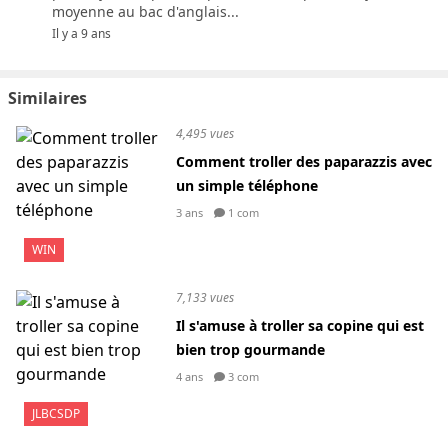
moyenne au bac d'anglais...
Il y a 9 ans
Similaires
4,495 vues
Comment troller des paparazzis avec
un simple téléphone
3 ans
1 com
WIN
7,133 vues
Il s'amuse à troller sa copine qui est
bien trop gourmande
4 ans
3 com
JLBCSDP