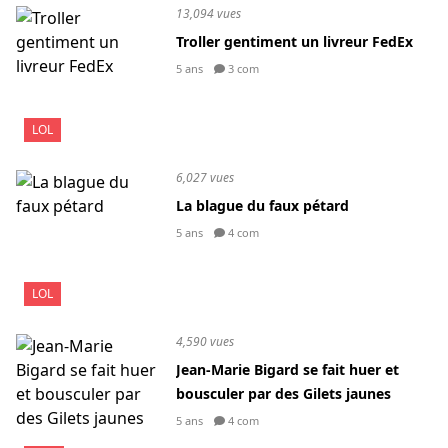
13,094 vues
Troller gentiment un livreur FedEx
5 ans
3 com
LOL
6,027 vues
La blague du faux pétard
5 ans
4 com
LOL
4,590 vues
Jean-Marie Bigard se fait huer et
bousculer par des Gilets jaunes
5 ans
4 com