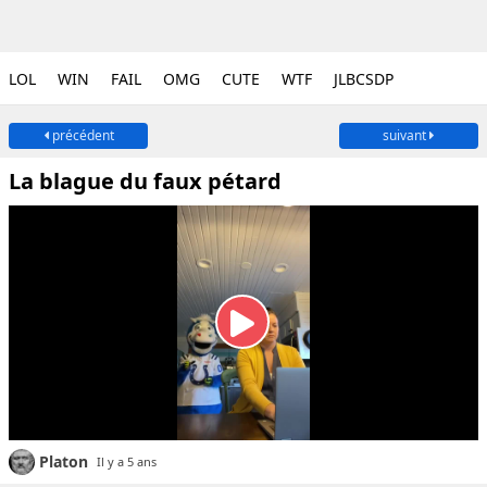
LOL
WIN
FAIL
OMG
CUTE
WTF
JLBCSDP
précédent
suivant
La blague du faux pétard
Platon
Il y a 5 ans