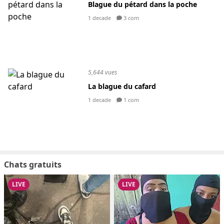
Blague du pétard dans la poche
1 decade
3 com
5,644 vues
La blague du cafard
1 decade
1 com
Chats gratuits