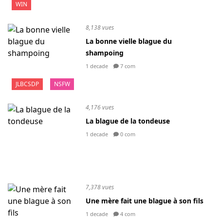
WIN
8,138 vues
La bonne vielle blague du
shampoing
1 decade
7 com
JLBCSDP
NSFW
4,176 vues
La blague de la tondeuse
1 decade
0 com
7,378 vues
Une mère fait une blague à son fils
1 decade
4 com