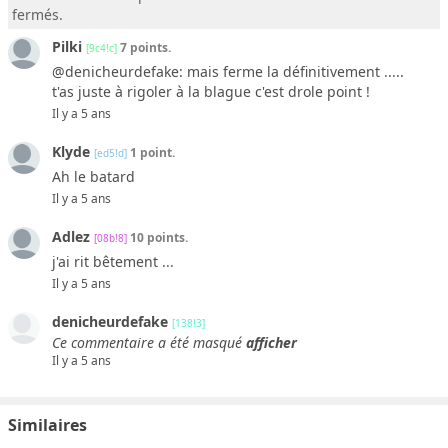
fermés.
Pilki
7 points.
[9c4!c]
@denicheurdefake: mais ferme la définitivement .....
t'as juste à rigoler à la blague c'est drole point !
Il y a 5 ans
Klyde
1 point.
[ed5!d]
Ah le batard
Il y a 5 ans
Adlez
10 points.
[08b!8]
j'ai rit bêtement ...
Il y a 5 ans
denicheurdefake
[138!3]
Ce commentaire a été masqué
afficher
Il y a 5 ans
Similaires