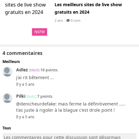
Les meilleurs sites de live show
gratuits en 2024
2 ans
0 com
NSFW
4 commentaires
Meilleurs
Adlez
10 points.
[08b!8]
j'ai rit bêtement ...
Il y a 5 ans
Pilki
7 points.
[9c4!c]
@denicheurdefake: mais ferme la définitivement .....
t'as juste à rigoler à la blague c'est drole point !
Il y a 5 ans
Tous
Les commentaires pour cette discussion sont désormais