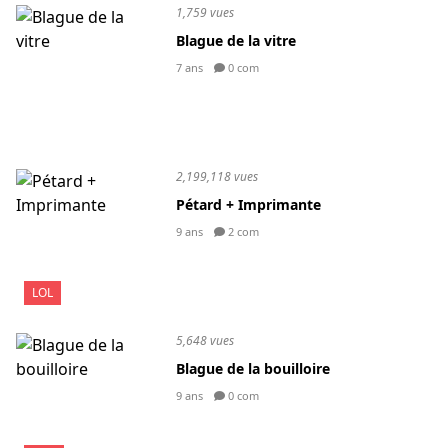
1,759 vues
Blague de la vitre
7 ans
0 com
2,199,118 vues
Pétard + Imprimante
9 ans
2 com
LOL
5,648 vues
Blague de la bouilloire
9 ans
0 com