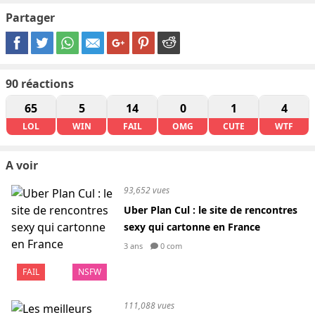
Partager
90
réactions
65
5
14
0
1
4
LOL
WIN
FAIL
OMG
CUTE
WTF
A voir
93,652 vues
Uber Plan Cul : le site de rencontres
sexy qui cartonne en France
3 ans
0 com
FAIL
NSFW
111,088 vues