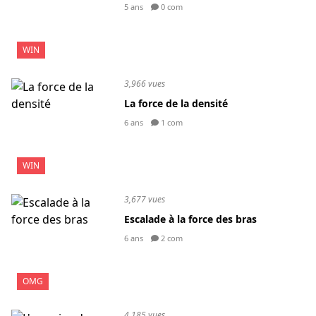
5 ans
0 com
WIN
3,966 vues
La force de la densité
6 ans
1 com
WIN
3,677 vues
Escalade à la force des bras
6 ans
2 com
OMG
4,185 vues