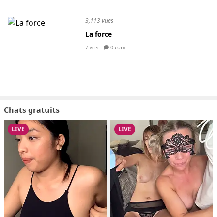
3,113 vues
La force
7 ans
0 com
Chats gratuits