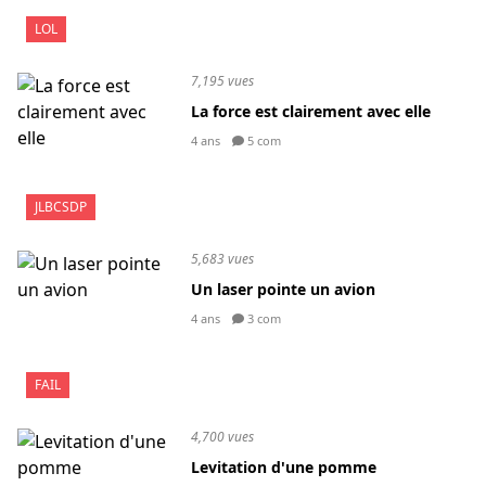
LOL
7,195 vues
La force est clairement avec elle
4 ans
5 com
JLBCSDP
5,683 vues
Un laser pointe un avion
4 ans
3 com
FAIL
4,700 vues
Levitation d'une pomme