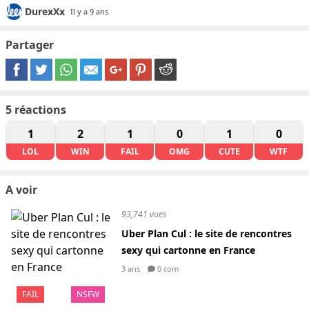
DurexXx
Il y a 9 ans
Partager
5
réactions
1
2
1
0
1
0
LOL
WIN
FAIL
OMG
CUTE
WTF
A voir
93,741 vues
Uber Plan Cul : le site de rencontres
sexy qui cartonne en France
3 ans
0 com
FAIL
NSFW