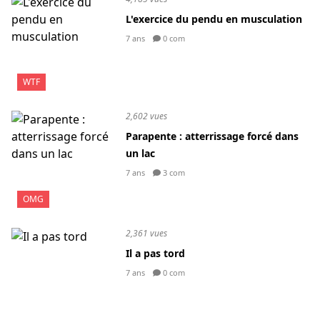
L'exercice du pendu en musculation
7 ans
0 com
WTF
2,602 vues
Parapente : atterrissage forcé dans
un lac
7 ans
3 com
OMG
2,361 vues
Il a pas tord
7 ans
0 com